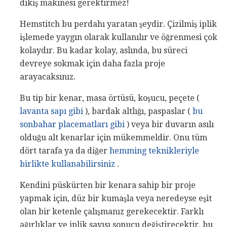
dikiş makinesi gerektirmez!
Hemstitch bu perdahı yaratan şeydir. Çizilmiş iplik
işlemede yaygın olarak kullanılır ve öğrenmesi çok
kolaydır. Bu kadar kolay, aslında, bu süreci
devreye sokmak için daha fazla proje
arayacaksınız.
Bu tip bir kenar, masa örtüsü, koşucu, peçete (
lavanta sapı gibi
), bardak altlığı, paspaslar (
bu
sonbahar placematları gibi
) veya bir duvarın asılı
olduğu alt kenarlar için mükemmeldir. Onu tüm
dört tarafa ya da diğer
hemming teknikleriyle
birlikte kullanabilirsiniz
.
Kendini püskürten bir kenara sahip bir proje
yapmak için, düz bir kumaşla veya neredeyse eşit
olan bir ketenle çalışmanız gerekecektir. Farklı
ağırlıklar ve iplik sayısı sonucu değiştirecektir, bu