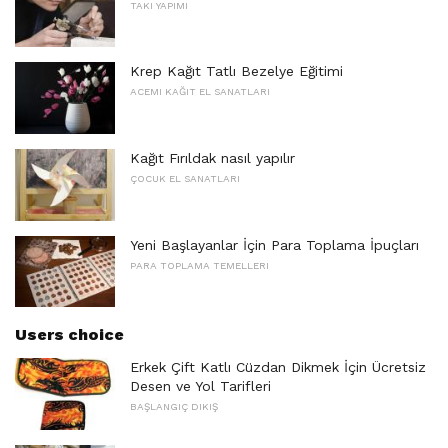
TAKI YAPIMI
Krep Kağıt Tatlı Bezelye Eğitimi
ACEMI KAĞIT EL SANATLARI
Kağıt Fırıldak nasıl yapılır
ÇOCUK EL SANATLARI
Yeni Başlayanlar İçin Para Toplama İpuçları
PARA TOPLAMA TEMELLERI
Users choice
Erkek Çift Katlı Cüzdan Dikmek İçin Ücretsiz
Desen ve Yol Tarifleri
BAŞLANGIÇ ​​DIKIŞ