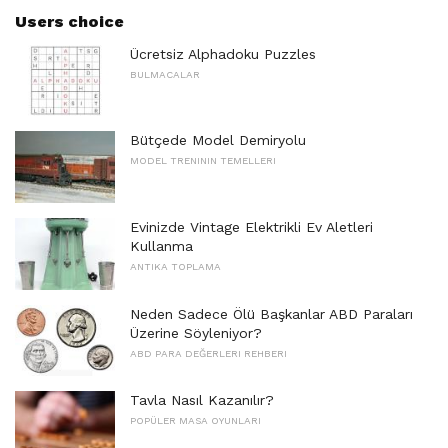
Users choice
Ücretsiz Alphadoku Puzzles
BULMACALAR
Bütçede Model Demiryolu
MODEL TRENININ TEMELLERI
Evinizde Vintage Elektrikli Ev Aletleri
Kullanma
ANTIKA TOPLAMA
Neden Sadece Ölü Başkanlar ABD Paraları
Üzerine Söyleniyor?
ABD PARA DEĞERLERI REHBERI
Tavla Nasıl Kazanılır?
POPÜLER MASA OYUNLARI