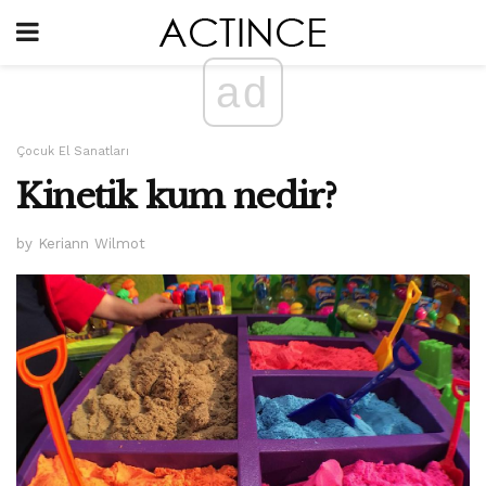
ad
Çocuk El Sanatları
Kinetik kum nedir?
by Keriann Wilmot