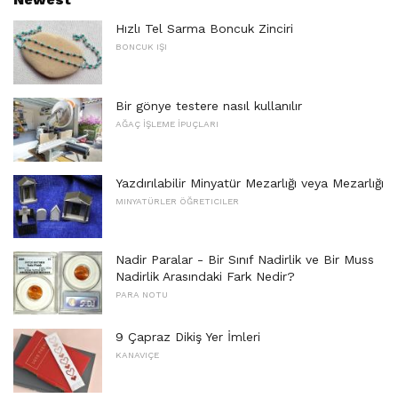
Hızlı Tel Sarma Boncuk Zinciri
BONCUK IŞI
Bir gönye testere nasıl kullanılır
AĞAÇ İŞLEME İPUÇLARI
Yazdırılabilir Minyatür Mezarlığı veya Mezarlığı
MINYATÜRLER ÖĞRETICILER
Nadir Paralar - Bir Sınıf Nadirlik ve Bir Muss
Nadirlik Arasındaki Fark Nedir?
PARA NOTU
9 Çapraz Dikiş Yer İmleri
KANAVIÇE