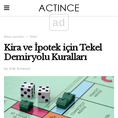
ad
Masa oyunları
Tekel
Kira ve İpotek için Tekel
Demiryolu Kuralları
by Erik Arneson