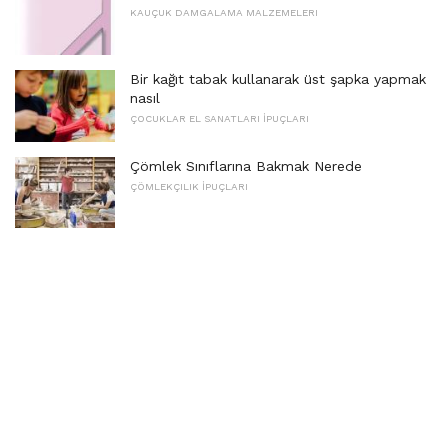
KAUÇUK DAMGALAMA MALZEMELERI
Bir kağıt tabak kullanarak üst şapka yapmak
nasıl
ÇOCUKLAR EL SANATLARI İPUÇLARI
Çömlek Sınıflarına Bakmak Nerede
ÇÖMLEKÇILIK İPUÇLARI