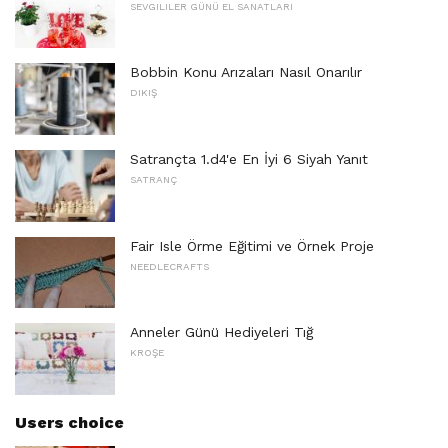
SEVGILILER GÜNÜ EL SANATLARI
Bobbin Konu Arızaları Nasıl Onarılır
DIKIŞ
Satrançta 1.d4'e En İyi 6 Siyah Yanıt
SATRANÇ
Fair Isle Örme Eğitimi ve Örnek Proje
NEEDLECRAFTS
Anneler Günü Hediyeleri Tığ
KROŞE
Users choice