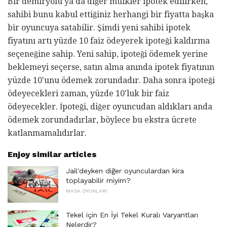
Bir demiryolu ya da diğer mülkler ipotek edilirken,
sahibi bunu kabul ettiğiniz herhangi bir fiyatta başka
bir oyuncuya satabilir. Şimdi yeni sahibi ipotek
fiyatını artı yüzde 10 faiz ödeyerek ipoteği kaldırma
seçeneğine sahip. Yeni sahip, ipoteği ödemek yerine
beklemeyi seçerse, satın alma anında ipotek fiyatının
yüzde 10'unu ödemek zorundadır. Daha sonra ipoteği
ödeyecekleri zaman, yüzde 10'luk bir faiz
ödeyecekler. İpoteği, diğer oyuncudan aldıkları anda
ödemek zorundadırlar, böylece bu ekstra ücrete
katlanmamalıdırlar.
Enjoy similar articles
Jail'deyken diğer oyunculardan kira
toplayabilir miyim?
MASA OYUNLARI
Tekel için En İyi Tekel Kuralı Varyantları
Nelerdir?