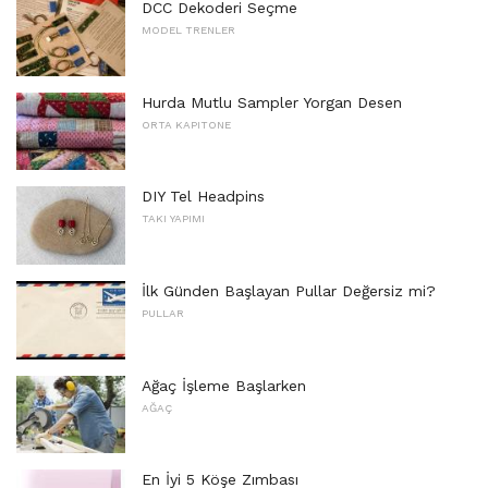
DCC Dekoderi Seçme
MODEL TRENLER
Hurda Mutlu Sampler Yorgan Desen
ORTA KAPITONE
DIY Tel Headpins
TAKI YAPIMI
İlk Günden Başlayan Pullar Değersiz mi?
PULLAR
Ağaç İşleme Başlarken
AĞAÇ
En İyi 5 Köşe Zımbası