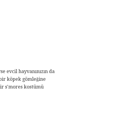
yse evcil hayvanınızın da
 bir köpek gömleğine
bir s'mores kostümü