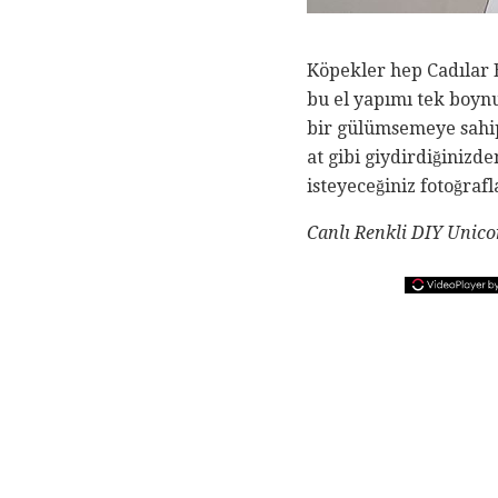
Köpekler hep Cadılar 
bu el yapımı tek boyn
bir gülümsemeye sahip 
at gibi giydirdiğinizd
isteyeceğiniz fotoğrafl
Canlı Renkli DIY Unic