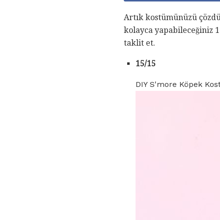
Artık kostümünüzü çözdüğü
kolayca yapabileceğiniz 
taklit et.
15/15
DIY S'more Köpek Ko