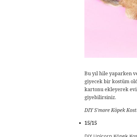
Bu yıl hile yaparken v
giyecek bir kostüm ol
kartonu ekleyerek evi
giyebilirsiniz.
DIY S'more Köpek Kost
15/15
DIY Unicorn Köpek K