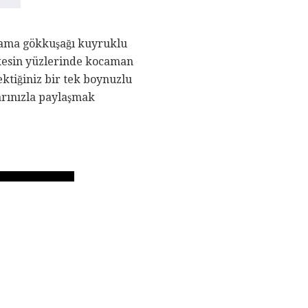
 ama gökkuşağı kuyruklu
rkesin yüzlerinde kocaman
ktiğiniz bir tek boynuzlu
larınızla paylaşmak