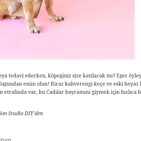
eya tedavi ederken, köpeğiniz size katılacak mı? Eğer öyle
duğundan emin olun! Biraz kahverengi keçe ve eski beyaz
n etrafında var, bu Cadılar bayramını giymek için hızlıca 
üm Studio DIY'den
ostüm