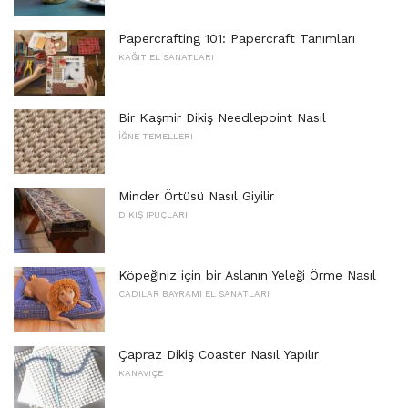
Papercrafting 101: Papercraft Tanımları
KAĞIT EL SANATLARI
Bir Kaşmir Dikiş Needlepoint Nasıl
İĞNE TEMELLERI
Minder Örtüsü Nasıl Giyilir
DIKIŞ IPUÇLARI
Köpeğiniz için bir Aslanın Yeleği Örme Nasıl
CADILAR BAYRAMI EL SANATLARI
Çapraz Dikiş Coaster Nasıl Yapılır
KANAVIÇE