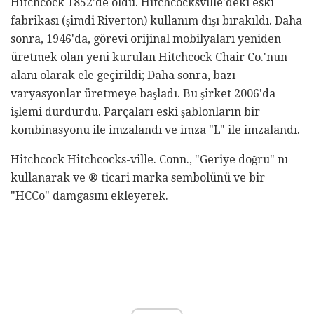
Hitchcock 1852'de öldü. Hitchcocksville'deki eski
fabrikası (şimdi Riverton) kullanım dışı bırakıldı. Daha
sonra, 1946'da, görevi orijinal mobilyaları yeniden
üretmek olan yeni kurulan Hitchcock Chair Co.'nun
alanı olarak ele geçirildi; Daha sonra, bazı
varyasyonlar üretmeye başladı. Bu şirket 2006'da
işlemi durdurdu. Parçaları eski şablonların bir
kombinasyonu ile imzalandı ve imza "L" ile imzalandı.
Hitchcock Hitchcocks-ville. Conn., "Geriye doğru" nı
kullanarak ve ® ticari marka sembolünü ve bir
"HCCo" damgasını ekleyerek.