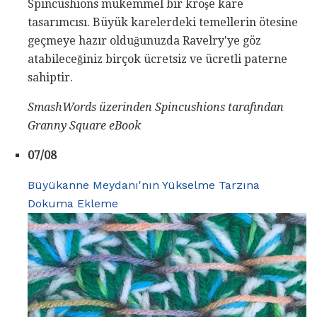
Spincushions mükemmel bir kroşe kare
tasarımcısı. Büyük karelerdeki temellerin ötesine
geçmeye hazır olduğunuzda Ravelry'ye göz
atabileceğiniz birçok ücretsiz ve ücretli paterne
sahiptir.
SmashWords üzerinden Spincushions tarafından
Granny Square eBook
07/08
Büyükanne Meydanı'nın Yükselme Tarzına
Dokuma Ekleme