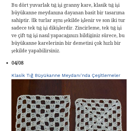
Bu dört yuvarlak tığ işi granny kare, klasik tığ işi
büyükanne meydanına dayanan basit bir tasarıma
sahiptir. İlk turlar aynı şekilde işlenir ve son iki tur
sadece tek tığ işi dikişlerdir. Zincirleme, tek tığ işi
ve çift tığ işi nasıl yapacağınızı bildiğiniz sürece, bu
büyükanne karelerinin bir demetini çok hızlı bir
şekilde yapabilirsiniz.
04/08
Klasik Tığ Büyükanne Meydanı'nda Çeşitlemeler