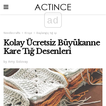
ad
Needlecrafts
Kroşe
Başlangıç ​​tığ işi
Kolay Ücretsiz Büyükanne
Kare Tığ Desenleri
by Amy Solovay