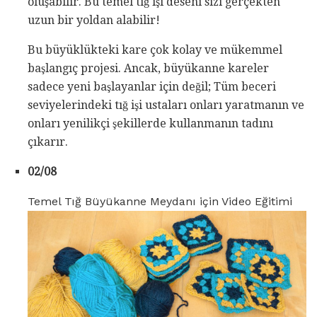
oluşabilir. Bu temel tığ işi deseni sizi gerçekten
uzun bir yoldan alabilir!
Bu büyüklükteki kare çok kolay ve mükemmel
başlangıç ​​projesi. Ancak, büyükanne kareler
sadece yeni başlayanlar için değil; Tüm beceri
seviyelerindeki tığ işi ustaları onları yaratmanın ve
onları yenilikçi şekillerde kullanmanın tadını
çıkarır.
02/08
Temel Tığ Büyükanne Meydanı için Video Eğitimi