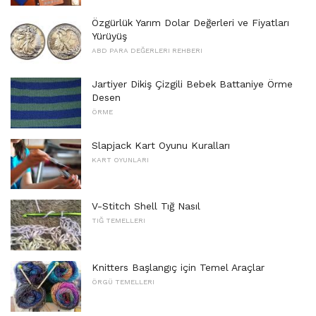
Özgürlük Yarım Dolar Değerleri ve Fiyatları
Yürüyüş
ABD PARA DEĞERLERI REHBERI
Jartiyer Dikiş Çizgili Bebek Battaniye Örme
Desen
ÖRME
Slapjack Kart Oyunu Kuralları
KART OYUNLARI
V-Stitch Shell Tığ Nasıl
TIĞ TEMELLERI
Knitters Başlangıç ​​için Temel Araçlar
ÖRGÜ TEMELLERI