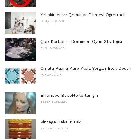
Yetişkinler ve Çocuklar Dikmeyi Öğretmek
DIKIŞ IPUÇLARI
Çöp Kartları - Dominion Oyun Stratejisi
KART OYUNLARI
On altı Puanlı Kare Yıldız Yorgan Blok Desen
YORGANCILIK
Effanbee Bebeklerle tanışın
BEBEK TOPLAMA
Vintage Bakalit Takı
ANTIKA TOPLAMA