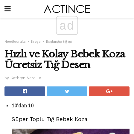
ad
Needlecrafts
Kroşe
Başlangıç ​​tığ işi
Hızlı ve Kolay Bebek Koza
Ücretsiz Tığ Desen
by Kathryn Vercillo
10'dan 10
Süper Toplu Tığ Bebek Koza