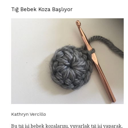
Tığ Bebek Koza Başlıyor
Kathryn Vercillo
Bu tığ işi bebek kozalarını, yuvarlak tığ işi yaparak,