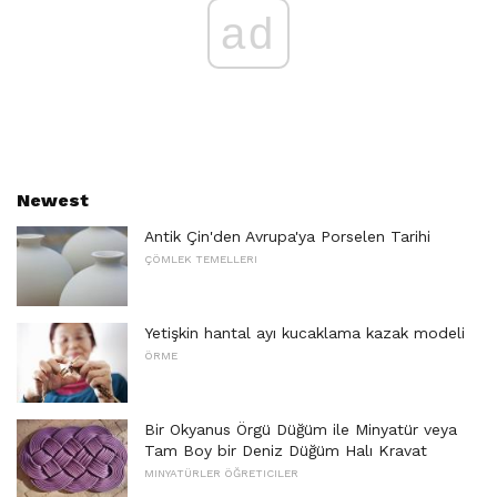
ad
Newest
Antik Çin'den Avrupa'ya Porselen Tarihi
ÇÖMLEK TEMELLERI
Yetişkin hantal ayı kucaklama kazak modeli
ÖRME
Bir Okyanus Örgü Düğüm ile Minyatür veya
Tam Boy bir Deniz Düğüm Halı Kravat
MINYATÜRLER ÖĞRETICILER