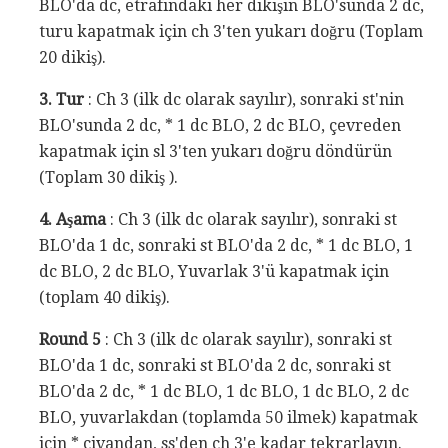
BLO'da dc, etrafındaki her dikişin BLO'sunda 2 dc,
turu kapatmak için ch 3'ten yukarı doğru (Toplam
20 dikiş).
3. Tur
: Ch 3 (ilk dc olarak sayılır), sonraki st'nin
BLO'sunda 2 dc, * 1 dc BLO, 2 dc BLO, çevreden
kapatmak için sl 3'ten yukarı doğru döndürün
(Toplam 30 dikiş ).
4. Aşama
: Ch 3 (ilk dc olarak sayılır), sonraki st
BLO'da 1 dc, sonraki st BLO'da 2 dc, * 1 dc BLO, 1
dc BLO, 2 dc BLO, Yuvarlak 3'ü kapatmak için
(toplam 40 dikiş).
Round 5
: Ch 3 (ilk dc olarak sayılır), sonraki st
BLO'da 1 dc, sonraki st BLO'da 2 dc, sonraki st
BLO'da 2 dc, * 1 dc BLO, 1 dc BLO, 1 dc BLO, 2 dc
BLO, yuvarlakdan (toplamda 50 ilmek) kapatmak
için * civandan, ss'den ch 3'e kadar tekrarlayın.