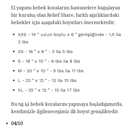
El yapımı bebek kozalarını hastanelere bağışlayan
bir kuruluş olan Relief Share, farklı ağırlıklardaki
bebekler için aşağıdaki boyutları önermektedir:
XXS - 14 ″ uzun boylu x 6 ″ genişliğinde - 1,5 ila
3 lbs
XS - 16 ″ x 8 ″ - 3 ila 5 lbs
S - 18 ″ x 10 ″ - 6 lbs ila 8 lbs
M - 20 ″ x 10 ″ - 9 lbs ila 11 lbs
L - 23 ″ x 12 ″ - 12 ila 15 lbs
XL - 25 ″ x 12 ″ - 15 ila 17 lbs
Bu tığ işi bebek kozalarını yapmaya başladığımızda,
kendimizle ilgileneceğimiz ilk boyut genişliktedir.
04/10