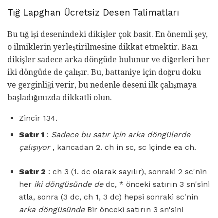
Tığ Lapghan Ücretsiz Desen Talimatları
Bu tığ işi desenindeki dikişler çok basit. En önemli şey,
o ilmiklerin yerleştirilmesine dikkat etmektir. Bazı
dikişler sadece arka döngüde bulunur ve diğerleri her
iki döngüde de çalışır. Bu, battaniye için doğru doku
ve gerginliği verir, bu nedenle deseni ilk çalışmaya
başladığınızda dikkatli olun.
Zincir 134.
Satır 1
:
Sadece bu satır için arka döngülerde
çalışıyor
, kancadan 2. ch in sc, sc içinde ea ch.
Satır 2
: ch 3 (1. dc olarak sayılır), sonraki 2 sc'nin
her
iki döngüsünde de
dc, * önceki satırın 3 sn'sini
atla, sonra (3 dc, ch 1, 3 dc) hepsi sonraki sc'nin
arka döngüsünde
Bir önceki satırın 3 sn'sini