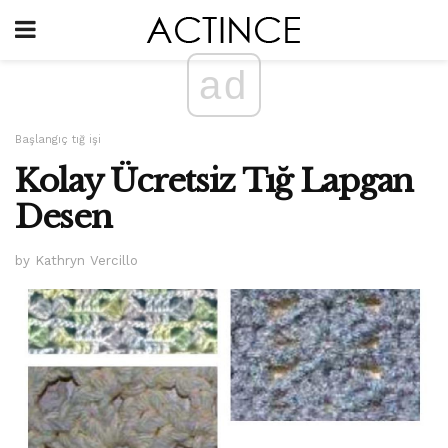
ad
Başlangıç ​​tığ işi
Kolay Ücretsiz Tığ Lapgan
Desen
by Kathryn Vercillo