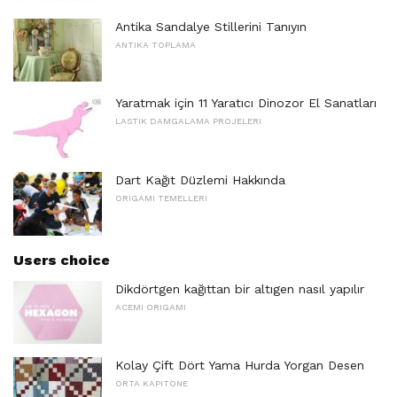
Antika Sandalye Stillerini Tanıyın
ANTIKA TOPLAMA
Yaratmak için 11 Yaratıcı Dinozor El Sanatları
LASTIK DAMGALAMA PROJELERI
Dart Kağıt Düzlemi Hakkında
ORIGAMI TEMELLERI
Users choice
Dikdörtgen kağıttan bir altıgen nasıl yapılır
ACEMI ORIGAMI
Kolay Çift Dört Yama Hurda Yorgan Desen
ORTA KAPITONE