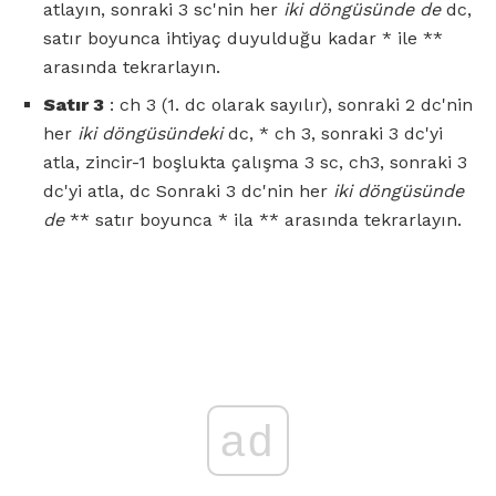
atlayın, sonraki 3 sc'nin her
iki döngüsünde de
dc,
satır boyunca ihtiyaç duyulduğu kadar * ile **
arasında tekrarlayın.
Satır 3
: ch 3 (1. dc olarak sayılır), sonraki 2 dc'nin
her
iki döngüsündeki
dc, * ch 3, sonraki 3 dc'yi
atla, zincir-1 boşlukta çalışma 3 sc, ch3, sonraki 3
dc'yi atla, dc Sonraki 3 dc'nin her
iki döngüsünde
de
** satır boyunca * ila ** arasında tekrarlayın.
ad