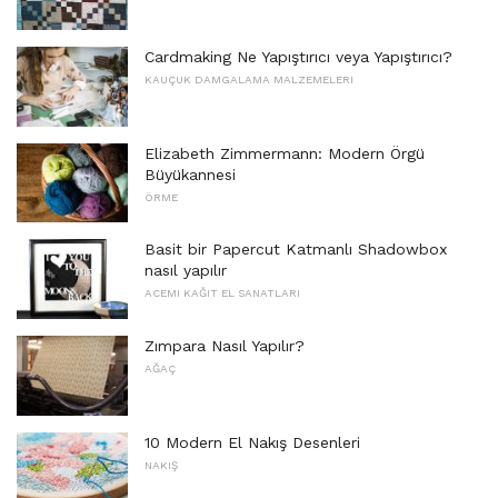
Cardmaking Ne Yapıştırıcı veya Yapıştırıcı?
KAUÇUK DAMGALAMA MALZEMELERI
Elizabeth Zimmermann: Modern Örgü
Büyükannesi
ÖRME
Basit bir Papercut Katmanlı Shadowbox
nasıl yapılır
ACEMI KAĞIT EL SANATLARI
Zımpara Nasıl Yapılır?
AĞAÇ
10 Modern El Nakış Desenleri
NAKIŞ