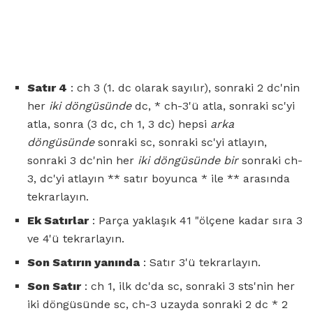
Satır 4
: ch 3 (1. dc olarak sayılır), sonraki 2 dc'nin
her
iki döngüsünde
dc, * ch-3'ü atla, sonraki sc'yi
atla, sonra (3 dc, ch 1, 3 dc) hepsi
arka
döngüsünde
sonraki sc, sonraki sc'yi atlayın,
sonraki 3 dc'nin her
iki döngüsünde bir
sonraki ch-
3, dc'yi atlayın ** satır boyunca * ile ** arasında
tekrarlayın.
Ek Satırlar
: Parça yaklaşık 41 "ölçene kadar sıra 3
ve 4'ü tekrarlayın.
Son Satırın yanında
: Satır 3'ü tekrarlayın.
Son Satır
: ch 1, ilk dc'da sc, sonraki 3 sts'nin her
iki döngüsünde sc, ch-3 uzayda sonraki 2 dc * 2