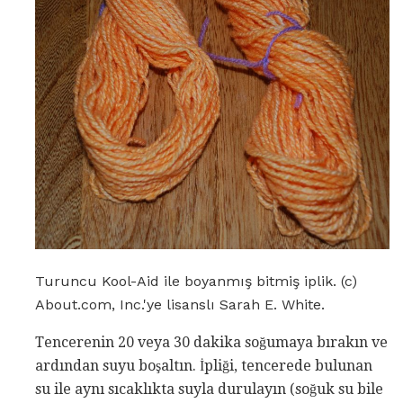
Turuncu Kool-Aid ile boyanmış bitmiş iplik. (c)
About.com, Inc.'ye lisanslı Sarah E. White.
Tencerenin 20 veya 30 dakika soğumaya bırakın ve
ardından suyu boşaltın. İpliği, tencerede bulunan
su ile aynı sıcaklıkta suyla durulayın (soğuk su bile