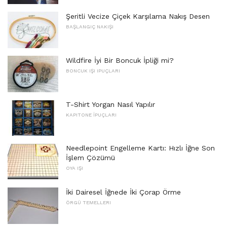
Şeritli Vecize Çiçek Karşılama Nakış Desen
BAŞLANGIÇ ​​NAKIŞI
Wildfire İyi Bir Boncuk İpliği mi?
BONCUK IŞI IPUÇLARI
T-Shirt Yorgan Nasıl Yapılır
KAPITONE İPUÇLARI
Needlepoint Engelleme Kartı: Hızlı İğne Son
İşlem Çözümü
OYA IŞI
İki Dairesel İğnede İki Çorap Örme
ÖRGÜ TEMELLERI