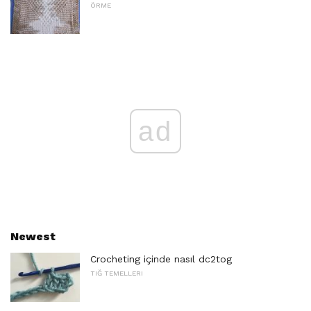
ÖRME
ad
Newest
Crocheting içinde nasıl dc2tog
TIĞ TEMELLERI