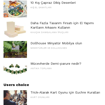
10 Kış Çapraz Dikiş Desenleri
KIŞ EL SANATLARI
Daha Fazla Tasarım Fırsatı için El Yapımı
Kartların Arkasını Kullanın
KAUÇUK DAMGALAMA İPUÇLARI
Dollhouse Minyatür Mobilya olun
MINYATÜRLER VE DOLLHOUSES
Mücevherde Demi-parure nedir?
ANTIKA TOPLAMA
Users choice
Trick-Alarak Kart Oyunu için Euchre Kuralları
KART OYUNLARI