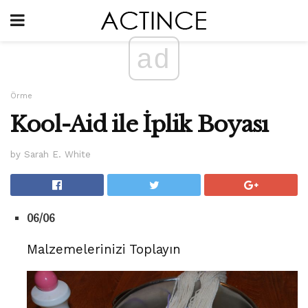
ad
Örme
Kool-Aid ile İplik Boyası
by Sarah E. White
06/06
Malzemelerinizi Toplayın