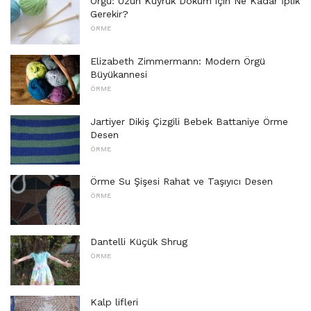
Örgü: Uzun Kuyruk Döküm için Ne Kadar İplik
Gerekir?
ÖRME
Elizabeth Zimmermann: Modern Örgü
Büyükannesi
ÖRME
Jartiyer Dikiş Çizgili Bebek Battaniye Örme
Desen
ÖRME
Örme Su Şişesi Rahat ve Taşıyıcı Desen
ÖRME
Dantelli Küçük Shrug
ÖRME
Kalp lifleri