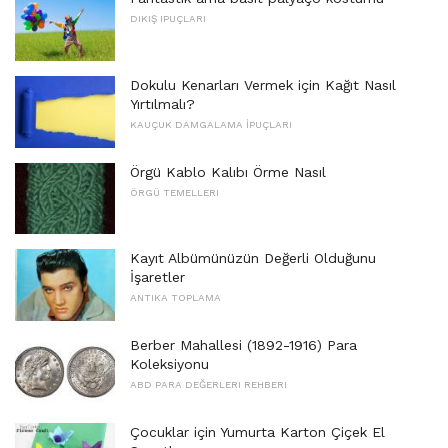
DIKIŞ IPUÇLARI
Dokulu Kenarları Vermek için Kağıt Nasıl
Yırtılmalı?
KAUÇUK DAMGALAMA İPUÇLARI
Örgü Kablo Kalıbı Örme Nasıl
ÖRGÜ TEMELLERI
Kayıt Albümünüzün Değerli Olduğunu
İşaretler
ANTIKA TOPLAMA
Berber Mahallesi (1892-1916) Para
Koleksiyonu
ABD PARA DEĞERLERI REHBERI
Çocuklar için Yumurta Karton Çiçek El