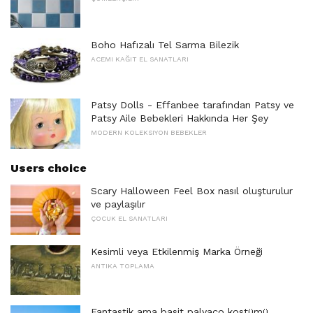
Boho Hafızalı Tel Sarma Bilezik
ACEMI KAĞIT EL SANATLARI
Patsy Dolls - Effanbee tarafından Patsy ve
Patsy Aile Bebekleri Hakkında Her Şey
MODERN KOLEKSIYON BEBEKLER
Users choice
Scary Halloween Feel Box nasıl oluşturulur
ve paylaşılır
ÇOCUK EL SANATLARI
Kesimli veya Etkilenmiş Marka Örneği
ANTIKA TOPLAMA
Fantastik ama basit palyaço kostümü