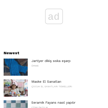
ad
Newest
Jartiyer dikiş sıska eşarp
ÖRME
Maske El Sanatları
ÇOCUK EL SANATLARI TEMELLERI
Seramik Fayans nasıl yapılır
ÇÖMLEKÇILIK