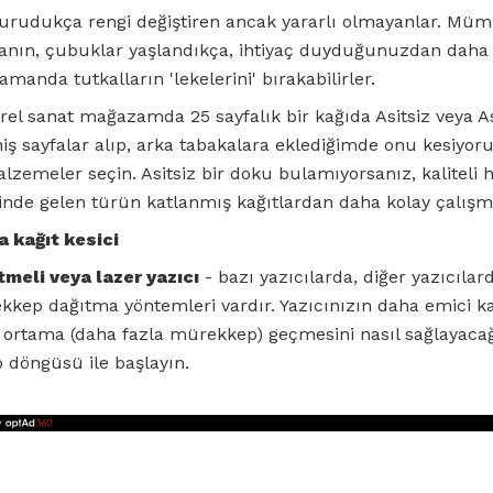
urudukça rengi değiştiren ancak yararlı olmayanlar. Mü
anın, çubuklar yaşlandıkça, ihtiyaç duyduğunuzdan daha k
zamanda tutkalların 'lekelerini' bırakabilirler.
el sanat mağazamda 25 sayfalık bir kağıda Asitsiz veya As
iş sayfalar alıp, arka tabakalara eklediğimde onu kesi
alzemeler seçin. Asitsiz bir doku bulamıyorsanız, kaliteli 
rinde gelen türün katlanmış kağıtlardan daha kolay çalışma
 kağıt kesici
eli veya lazer yazıcı
- bazı yazıcılarda, diğer yazıcılar
ep dağıtma yöntemleri vardır. Yazıcınızın daha emici ka
r ortama (daha fazla mürekkep) geçmesini nasıl sağlayacağ
döngüsü ile başlayın.