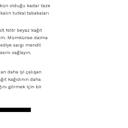
mkün olduğu kadar taze
alın tutkal tabakaları
it Nötr beyaz kağıt
yorum. Mümkünse daima
hediye sargı mendil
sını sağlayın.
dan daha iyi çalışan
ğıt kağıdının daha
ını görmek için bir