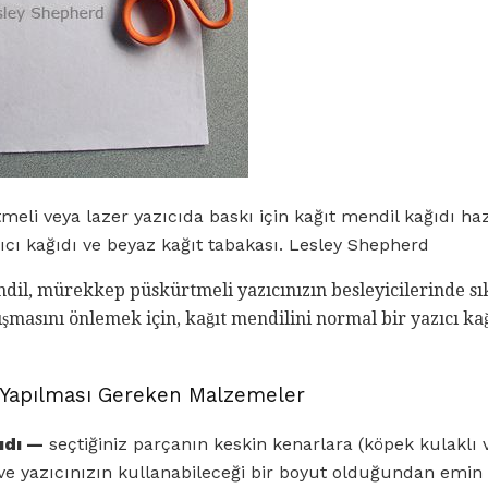
eli veya lazer yazıcıda baskı için kağıt mendil kağıdı haz
zıcı kağıdı ve beyaz kağıt tabakası. Lesley Shepherd
dil, mürekkep püskürtmeli yazıcınızın besleyicilerinde sık
kışmasını önlemek için, kağıt mendilini normal bir yazıcı k
 Yapılması Gereken Malzemeler
ıdı —
seçtiğiniz parçanın keskin kenarlara (köpek kulaklı 
e yazıcınızın kullanabileceği bir boyut olduğundan emin 