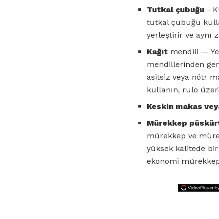
Tutkal çubuğu
- K
tutkal çubuğu kull
yerleştirir ve aynı 
Kağıt
mendili — Yer
mendillerinden gen
asitsiz veya nötr m
kullanın, rulo üze
Keskin makas veya
Mürekkep püskürtm
mürekkep ve mürekk
yüksek kalitede bi
ekonomi mürekkep 