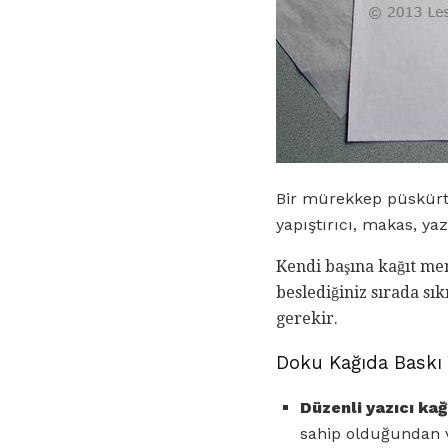
Bir mürekkep püskürtm
yapıştırıcı, makas, ya
Kendi başına kağıt men
beslediğiniz sırada sı
gerekir.
Doku Kağıda Baskı
Düzenli yazıcı kağ
sahip olduğundan v