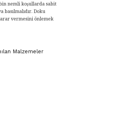
in nemli koşullarda sabit
ıya basılmalıdır. Doku
zarar vermesini önlemek
nılan Malzemeler