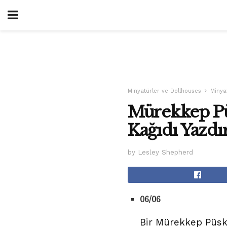
Minyatürler ve Dollhouses
Minyat
Mürekkep Püs
Kağıdı Yazd
by Lesley Shepherd
06/06
Bir Mürekkep Püskü