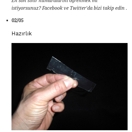
En son sihir numaralarını öğrenmek mi
istiyorsunuz?
Facebook
ve
Twitter'da
bizi takip edin
.
02/05
Hazırlık