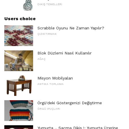
DIKIŞ TEMELLERI
Users choice
Scrabble Oyunu Ne Zaman Yapılır?
ÇIZIKTIRMAK
Blok Düzlemi Nasıl Kullanılır
AĞAÇ
Misyon Mobilyaları
ANTIKA TOPLAMA
Örgü'deki Göstergenizi Değiştirme
ÖRGÜ IPUÇLARI
Yumurta .. Saçma Dikiş !: Yumurta Üzerine