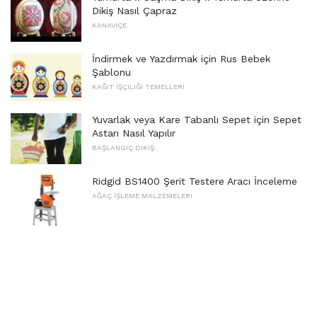
Dikiş Nasıl Çapraz
KANAVIÇE
İndirmek ve Yazdırmak için Rus Bebek
Şablonu
KAĞIT İŞÇILIĞI TEMELLERI
Yuvarlak veya Kare Tabanlı Sepet için Sepet
Astarı Nasıl Yapılır
BAŞLANGIÇ ​​DIKIŞ
Ridgid BS1400 Şerit Testere Aracı İnceleme
AĞAÇ İŞLEME MALZEMELERI