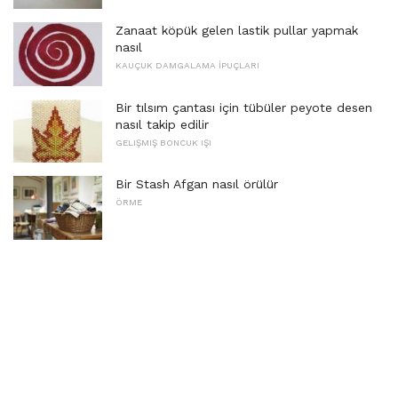
Zanaat köpük gelen lastik pullar yapmak
nasıl
KAUÇUK DAMGALAMA İPUÇLARI
Bir tılsım çantası için tübüler peyote desen
nasıl takip edilir
GELIŞMIŞ BONCUK IŞI
Bir Stash Afgan nasıl örülür
ÖRME