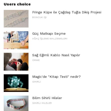
Users choice
Fringe Küpe ile Çağdaş Tuğla Dikiş Projesi
BONCUK IŞI
Güç Matkapı Seçme
AĞAÇ İŞLEME MALZEMELERI
Sağ Eğimli Kablo Nasıl Yapılır
ÖRME
Magic'de "Kitap Testi" nedir?
SIHIRLI
Bilim Sihirli Hileler
SIHIRLI HILELER