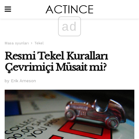
ad
Masa oyunları
Tekel
Resmi Tekel Kuralları
Çevrimiçi Müsait mi?
by Erik Arneson