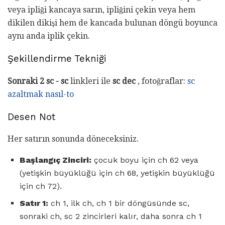
veya ipliği kancaya sarın, ipliğini çekin veya hem
dikilen dikişi hem de kancada bulunan döngü boyunca
aynı anda iplik çekin.
Şekillendirme Tekniği
Sonraki 2 sc - sc
linkleri ile
sc dec
, fotoğraflar:
sc
azaltmak nasıl-to
Desen Not
Her satırın sonunda döneceksiniz.
Başlangıç ​​Zinciri:
çocuk boyu için ch 62 veya
(yetişkin büyüklüğü için ch 68, yetişkin büyüklüğü
için ch 72).
Satır 1:
ch 1, ilk ch, ch 1 bir döngüsünde sc,
sonraki ch, sc 2 zincirleri kalır, daha sonra ch 1