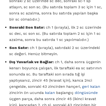
sonraki 2 sc üzerinde sc dec, sonraki sc-1 sp
atlayın, sc son sc. (Bu satırda toplam 3 sc için 1 sc,
sonra sc azalma, sonra bu satırda yapılan başka
bir sc olmalıdır.)
Sonraki Son Satır:
ch 1 (sırayla), ilk 2 sc üzerinde
sc dec, sc son sc. (Bu satırda toplam 2 sc için 1 sc
azalma, sonra bu satırda 1 sc yapılmalıdır.)
Son Satır:
ch 1 (sırayla), satırdaki 2 sc üzerindeki
sc değeri. Henüz bitmeyin.
Dış Yuvarlak ve Bağlar:
ch 1, daha sonra üçgenin
kenarı boyunca çalışan, ilk taraftaki ea sc satırının
sonunda sc. Bu taraftaki son sırada tığ işi
yaptıysanız, zincir 45 (kravat için), kanca 2nci
çengelde, sonraki 43 zincirden hançeri,
geri kalan
zincirin ön ucunda
kalan
başlangıç
döngüsünde
üçgen parça, daha sonra zincir 45 (ikinci kravat
için), kancadan 2. ch sl, sonraki 43 zincirden bir