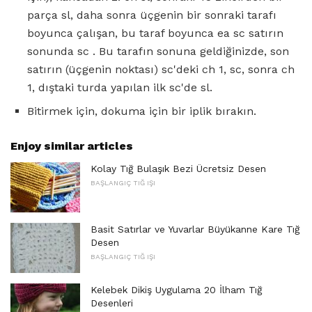
parça sl, daha sonra üçgenin bir sonraki tarafı
boyunca çalışan, bu taraf boyunca ea sc satırın
sonunda sc . Bu tarafın sonuna geldiğinizde, son
satırın (üçgenin noktası) sc'deki ch 1, sc, sonra ch
1, dıştaki turda yapılan ilk sc'de sl.
Bitirmek için, dokuma için bir iplik bırakın.
Enjoy similar articles
Kolay Tığ Bulaşık Bezi Ücretsiz Desen
BAŞLANGIÇ ​​TIĞ IŞI
Basit Satırlar ve Yuvarlar Büyükanne Kare Tığ
Desen
BAŞLANGIÇ ​​TIĞ IŞI
Kelebek Dikiş Uygulama 20 İlham Tığ
Desenleri