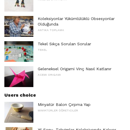
Koleksiyonlar Yükümlülüklü Obsesyonlar
Olduğunda
ANTIKA TOPLAMA
Tekel Sıkça Sorulan Sorular
TEKEL
Geleneksel Origami Vinç Nasıl Katlanır
ACEMI ORIGAMI
Users choice
Minyatür Balon Çırpma Yap
MINYATÜRLER ÖĞRETICILER
Yıl Sonu, Takvimler Koleksiyonda Kalıyor