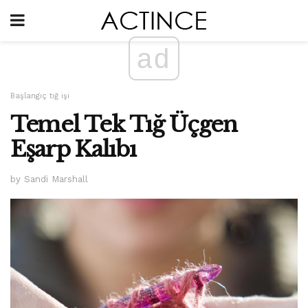
ad
Başlangıç ​​tığ işi
Temel Tek Tığ Üçgen
Eşarp Kalıbı
by Sandi Marshall