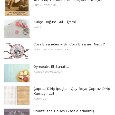
ANTIKA TOPLAMA
Külçe Düğüm Gül Eğitimi
NAKIŞ
Coin Efsaneleri - Bir Coin Efsanesi Nedir?
PARA TOPLAMA TEMELLERI
Oymacılık El Sanatları
KAUÇUK DAMGALAMA
Çapraz Dikiş İpuçları: Çay Boya Çapraz Dikiş
Kumaş nasıl
KANAVIÇE
Umutsuzca Heisey Glass'a adanmış