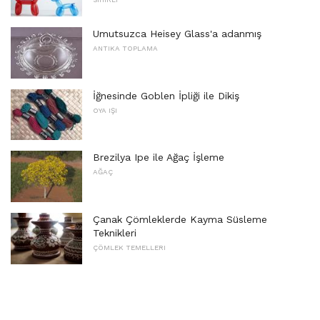
Umutsuzca Heisey Glass'a adanmış
ANTIKA TOPLAMA
İğnesinde Goblen İpliği ile Dikiş
OYA IŞI
Brezilya Ipe ile Ağaç İşleme
AĞAÇ
Çanak Çömleklerde Kayma Süsleme
Teknikleri
ÇÖMLEK TEMELLERI