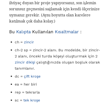
ihtiyaç duyan bir proje yapıyorsanız, son işlemin
sorunsuz geçmesini sağlamak için kendi ölçerinize
uymanız gerekir. (Aynı boyutta olan karelere
katılmak çok daha kolay.)
Bu
Kalıpta
Kullanılan
Kısaltmalar
:
ch =
zincir
ch-2 sp = zincir-2 alanı. Bu modelde, bir zincir-
2 alanı, önceki turda köşeyi oluşturmak için 2
zincir dikişi
çalıştığınızda oluşan boşluk olarak
tanımlanır.
dc =
çift ​​kroşe
ea = her biri
rep = tekrarla
sc =
tek kroşe