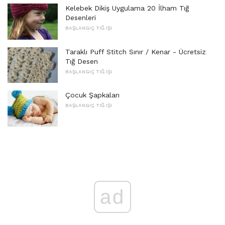
Kelebek Dikiş Uygulama 20 İlham Tığ
Desenleri
BAŞLANGIÇ ​​TIĞ IŞI
Taraklı Puff Stitch Sınır / Kenar - Ücretsiz
Tığ Desen
BAŞLANGIÇ ​​TIĞ IŞI
Çocuk Şapkaları
BAŞLANGIÇ ​​TIĞ IŞI
ad