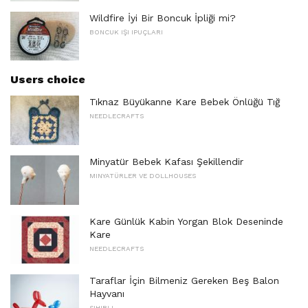
Wildfire İyi Bir Boncuk İpliği mi?
BONCUK IŞI IPUÇLARI
Users choice
Tıknaz Büyükanne Kare Bebek Önlüğü Tığ
NEEDLECRAFTS
Minyatür Bebek Kafası Şekillendir
MINYATÜRLER VE DOLLHOUSES
Kare Günlük Kabin Yorgan Blok Deseninde
Kare
NEEDLECRAFTS
Taraflar İçin Bilmeniz Gereken Beş Balon
Hayvanı
SIHIRLI