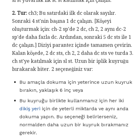
sl st yuvarlak ilk sc st katılmak için çalışın.
2. Tur:
ch3; Bu satırdaki ilk dc olarak sayılır.
Sonraki 4 st'nin başına 1 dc çalışın. [Köşeyi
oluşturmak için: ch-2 sp'de 2 dc, ch 2, 2 aynı dc-2
sp'de daha fazla dc. Ardından, sonraki 5 dc sts ile 1
dc çalışın.] Diziyi parantez içinde tamamen çevirin.
Kalan köşede, 2 dc sts, ch 2, 2 daha dc sts ve turda 3.
ch st'ye katılmak için sl st. Uzun bir iplik kuyruğu
bırakarak biter. 2 seçeneğiniz var:
Bu amaçla dokuma için yeterince uzun kuyruk
bırakın, yaklaşık 6 inç veya
Bu kuyruğu birlikte kullanmanız için her iki
dikiş yeri
için de yeterli miktarda ve aynı anda
dokuma yapın. Bu seçeneği belirlerseniz,
normalden daha uzun bir kuyruk bırakmanız
gerekir.