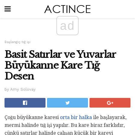
ad
Başlangıç ​​tığ işi
Basit Satırlar ve Yuvarlar
Büyükanne Kare Tığ
Desen
by Amy Solovay
Çoğu büyükanne karesi
orta bir halka
ile başlayarak,
mermi halinde tığ işi yapılır. Bu kare biraz farklıdır,
çünkü satırlar halinde çalışan küçük bir kareyi