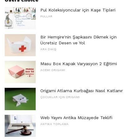
Pul Koleksiyoncular için Kaşe Tipleri
PULLAR
Bir Hemşire'nin Şapkasını Dikmek için
Ücretsiz Desen ve Yol
ARA DIKIŞ
Masu Box Kapak Varyasyon 2 Eğitimi
ACEMI ORIGAMI
Origami Atlama Kurbağası Nasıl Katlanır
ÇOCUKLAR IÇIN ORIGAMI
Web Yayını Antika Müzayede Teklifi
ANTIKA TOPLAMA