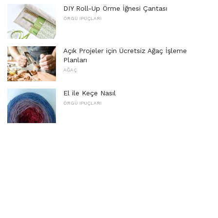
DIY Roll-Up Örme İğnesi Çantası
ÖRGÜ IPUÇLARI
Açık Projeler için Ücretsiz Ağaç İşleme
Planları
AĞAÇ
El ile Keçe Nasıl
ÖRGÜ IPUÇLARI