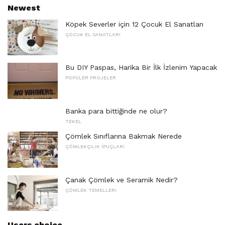
Newest
Köpek Severler için 12 Çocuk El Sanatları
ÇOCUK EL SANATLARI
Bu DIY Paspas, Harika Bir İlk İzlenim Yapacak
POPÜLER PROJELER
Banka para bittiğinde ne olur?
TEKEL
Çömlek Sınıflarına Bakmak Nerede
ÇÖMLEKÇILIK İPUÇLARI
Çanak Çömlek ve Seramik Nedir?
ÇÖMLEK TEMELLERI
Users choice