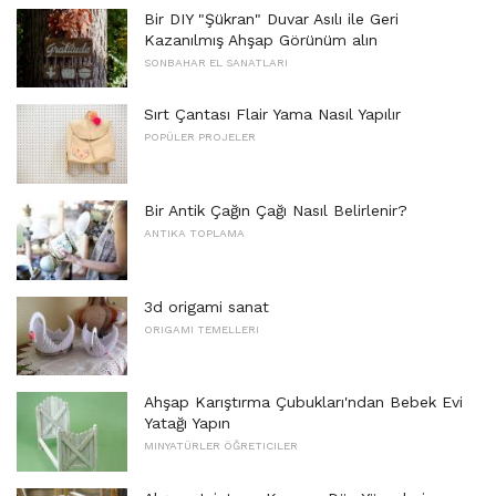
Bir DIY "Şükran" Duvar Asılı ile Geri
Kazanılmış Ahşap Görünüm alın
SONBAHAR EL SANATLARI
Sırt Çantası Flair Yama Nasıl Yapılır
POPÜLER PROJELER
Bir Antik Çağın Çağı Nasıl Belirlenir?
ANTIKA TOPLAMA
3d origami sanat
ORIGAMI TEMELLERI
Ahşap Karıştırma Çubukları'ndan Bebek Evi
Yatağı Yapın
MINYATÜRLER ÖĞRETICILER