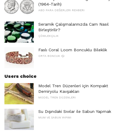
(1964-Tarih)
ABD PARA DEĞERLERI REHBERI
Seramik Çalışmalarınızda Cam Nasıl
Birleştirilir?
ÇÖMLEKÇILIK
Faslı Coral Loom Boncuklu Bileklik
ORTA BONCUK IŞI
Users choice
Model Tren Düzenleri için Kompakt
Demiryolu Kavşakları
MODEL TREN DÜZENLERI
Su Dışındaki Sıvılar ile Sabun Yapmak
MUM VE SABUN YAPIMI