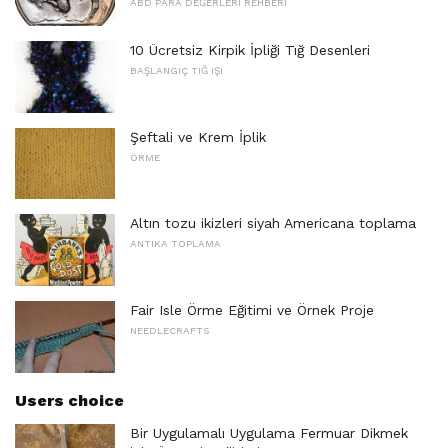
ABD PARA DEĞERLERI REHBERI
10 Ücretsiz Kirpik İpliği Tığ Desenleri
BAŞLANGIÇ ​​TIĞ IŞI
Şeftali ve Krem İplik
ÖRME
Altın tozu ikizleri siyah Americana toplama
ANTIKA TOPLAMA
Fair Isle Örme Eğitimi ve Örnek Proje
NEEDLECRAFTS
Users choice
Bir Uygulamalı Uygulama Fermuar Dikmek