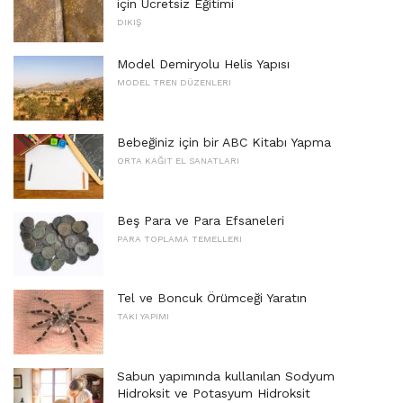
için Ücretsiz Eğitimi
DIKIŞ
Model Demiryolu Helis Yapısı
MODEL TREN DÜZENLERI
Bebeğiniz için bir ABC Kitabı Yapma
ORTA KAĞIT EL SANATLARI
Beş Para ve Para Efsaneleri
PARA TOPLAMA TEMELLERI
Tel ve Boncuk Örümceği Yaratın
TAKI YAPIMI
Sabun yapımında kullanılan Sodyum
Hidroksit ve Potasyum Hidroksit