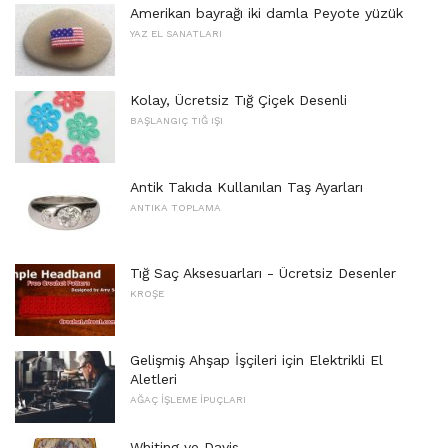
Amerikan bayrağı iki damla Peyote yüzük
YAZ EL SANATLARI
Kolay, Ücretsiz Tığ Çiçek Desenli
BAŞLANGIÇ ​​TIĞ IŞI
Antik Takıda Kullanılan Taş Ayarları
ANTIKA TOPLAMA
Tığ Saç Aksesuarları - Ücretsiz Desenler
KROŞE
Gelişmiş Ahşap İşçileri için Elektrikli El
Aletleri
AĞAÇ İŞLEME İPUÇLARI
Whiting ve Davis