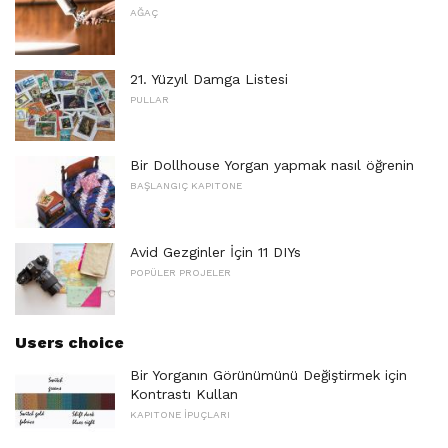
AĞAÇ
21. Yüzyıl Damga Listesi
PULLAR
Bir Dollhouse Yorgan yapmak nasıl öğrenin
BAŞLANGIÇ ​​KAPITONE
Avid Gezginler İçin 11 DIYs
POPÜLER PROJELER
Users choice
Bir Yorganın Görünümünü Değiştirmek için
Kontrastı Kullan
KAPITONE İPUÇLARI