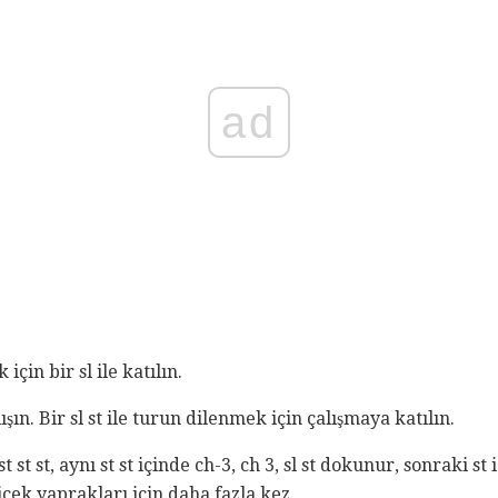
ad
için bir sl ile katılın.
ışın. Bir sl st ile turun dilenmek için çalışmaya katılın.
t st st, aynı st st içinde ch-3, ch 3, sl st dokunur, sonraki st 
çiçek yaprakları için daha fazla kez.