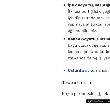
İplik veya tığ işi ipliği
İlk kez bu tığ işi çiç
iyisidir. Burada tasvi
yapmaya alıştıktan sonra
eğlenebilirsiniz.
Kanca boyutu / bitmi
bağlı olacak öğe yapm
kanca ölçüsünü kullanı
tığ kanca ile tığ işi ya
Uçlarda
dokuma için
Tasarım notu
Köşeli parantezler [], tek