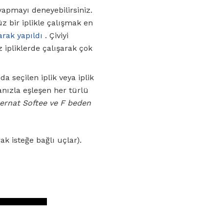
 yapmayı deneyebilirsiniz.
üz bir iplikle çalışmak en
arak yapıldı
. Çiviyi
iz ipliklerde çalışarak çok
a seçilen iplik veya iplik
anızla eşleşen her türlü
ernat Softee ve F beden
k isteğe bağlı uçlar).