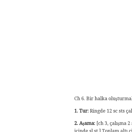
Ch 6. Bir halka oluşturmak 
1. Tur:
Ringde 12 sc sts çal
2. Aşama:
[ch 3, çalışma 2 s
içinde sl st.] Toplam altı 