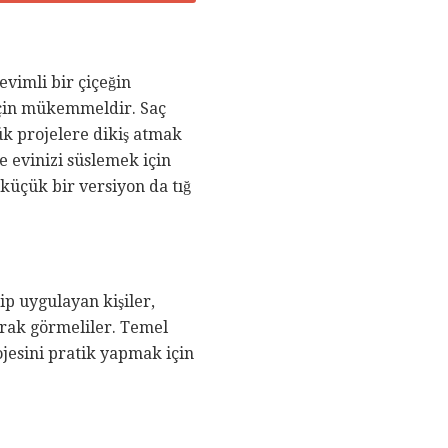
evimli bir çiçeğin
 için mükemmeldir. Saç
ük projelere dikiş atmak
ve evinizi süslemek için
 küçük bir versiyon da tığ
p uygulayan kişiler,
larak görmeliler. Temel
ojesini pratik yapmak için