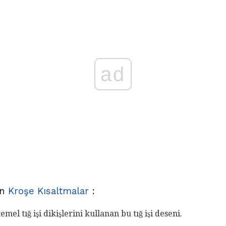
ad
an
Kroşe Kısaltmalar
:
emel tığ işi dikişlerini kullanan bu tığ işi deseni.