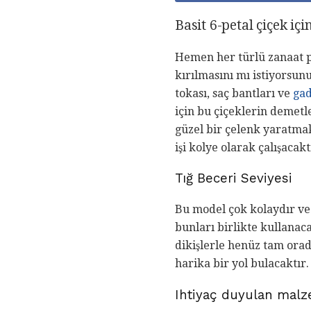
Basit 6-petal çiçek içi
Hemen her türlü zanaat pr
kırılmasını mı istiyorsun
tokası, saç bantları ve
gad
için bu çiçeklerin demetle
güzel bir çelenk yaratmak 
işi kolye olarak çalışacakt
Tığ Beceri Seviyesi
Bu model çok kolaydır ve
bunları birlikte kullanac
dikişlerle henüz tam orad
harika bir yol bulacaktır.
Ihtiyaç duyulan mal