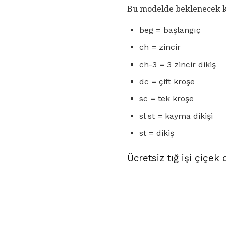
Bu modelde beklenecek kı
beg = başlangıç
ch = zincir
ch-3 = 3 zincir dikiş
dc = çift kroşe
sc = tek kroşe
sl st = kayma dikişi
st = dikiş
Ücretsiz tığ işi çiçek