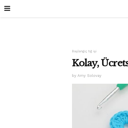
Başlangıç ​​tığ işi
Kolay, Ücret
by Amy Solovay