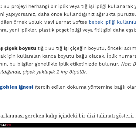
:
Bu projeyi herhangi bir iplik veya tığ işi ipliği kullanarak
eğini yapıyorsanız, daha önce kullandığınız ağırlıkta pürüzs
r edilen örnek Soluk Mavi Bernat Softee
bebek ipliği kullanıl
, yeni iplikler, plastik poşet ipliği veya fitil gibi daha eşs
ş çiçek boyutu
tığ
:
Bu tığ işi çiçeğin boyutu, önceki adımd
ak için kullanılan kanca boyutu bağlı olacak. İplik numar
n, bu bilgiler genellikle iplik etiketinizde bulunur.
Not: B
pıldığında, çiçek yaklaşık 2 inç ölçülür.
goblen iğnesi
(tercih edilen dokuma yöntemine bağlı olara
rarlanması gereken kalıp içindeki bir dizi talimatı gösterir.