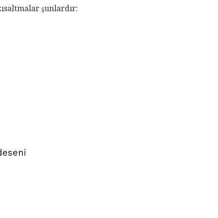
saltmalar şunlardır:
 deseni