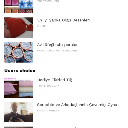
TIĞ TEMELLERI
En İyi Şapka Örgü Desenleri
ÖRME
Av tüfeği rulo paralar
PARA TOPLAMA TEMELLERI
Users choice
Hediye Fikirleri Tığ
TIĞ IŞI IPUÇLARI
Scrabble ve Arkadaşlarınla ​​Çevrimiçi Oyna
MASA OYUNLARI