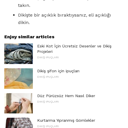
takın.
Dikişte bir açıklık bıraktıysanız, eli açıklığı
dikin.
Enjoy similar articles
Eski Kot İçin Ücretsiz Desenler ve Dikiş
Projeleri
DIKIŞ IPUÇLARI
Dikiş şifon için ipuçları
DIKIŞ IPUÇLARI
Düz Pürüzsüz Hem Nasıl Diker
DIKIŞ IPUÇLARI
Kurtarma Yıpranmış Gömlekler
DIKIŞ IPUÇLARI