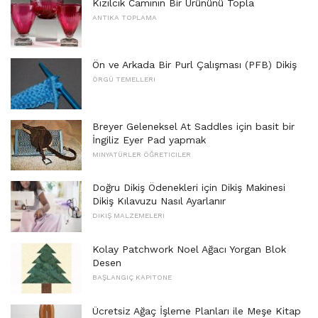
Kızılcık Camının Bir Ürününü Topla
ANTIKA TOPLAMA
Ön ve Arkada Bir Purl Çalışması (PFB) Dikiş
ÖRGÜ TEMELLERI
Breyer Geleneksel At Saddles için basit bir
İngiliz Eyer Pad yapmak
MINYATÜRLER ÖĞRETICILER
Doğru Dikiş Ödenekleri için Dikiş Makinesi
Dikiş Kılavuzu Nasıl Ayarlanır
DIKIŞ MALZEMELERI
Kolay Patchwork Noel Ağacı Yorgan Blok
Desen
BAŞLANGIÇ ​​KAPITONE
Ücretsiz Ağaç İşleme Planları ile Meşe Kitap