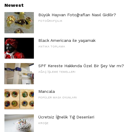
Newest
Büyük Hayvan Fotoğrafları Nasıl Gidilir?
FOTOĞRAFÇILIK
Black Americana ile yaşamak
ANTIKA TOPLAMA
SPF Kereste Hakkında Özel Bir Şey Var mı?
AĞAÇ İŞLEME TEMELLERI
Mancala
POPÜLER MASA OYUNLARI
Ücretsiz İğnelik Tığ Desenleri
KROŞE