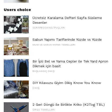
Users choice
Ücretsiz Karalama Defteri Sayfa Süsleme
Desenler
SCRAPBOOKING İPUÇLARI
Sabun Yapımı Tariflerinde Yüzde vs Yüzde
MUM VE SABUN YAPIMI TEMELLERI
Bir İpli Bel ve Yama Cepler ile Tek Yard Apron
Dikmek için basit
BAŞLANGIÇ ​​DIKIŞ
DIY Kılavuzu Giyim Dikiş Know You Know
DIKIŞ
2 Geri Döngü ile Birlikte Kriko (K2Tog TBL)
ÖRGÜ TEMELLERI