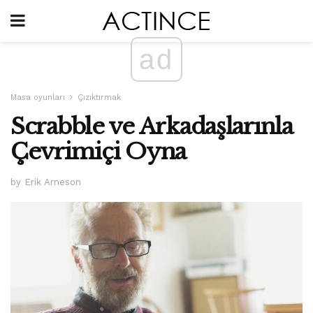
ad
Masa oyunları
Çızıktırmak
Scrabble ve Arkadaşlarınla ​​
Çevrimiçi Oyna
by Erik Arneson