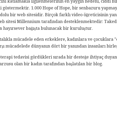
ncini katlamakla ilgilenmelerinin en yaygın nedeni, ciddi b
ini göstermektir. 1.000 Hope of Hope, bir senbazuru yapma
dolu bir web sitesidir. Birçok farklı video öğreticisinin yanı
Web sitesi Millennium tarafından desteklenmektedir: Takeda
çin hayırsever bağışta bulunacak bir kuruluştur.
alıkla mücadele eden erkeklere, kadınlara ve çocuklara "e
rşı mücadelede dünyanın dört bir yanından insanları birle
terapi tedavisi gördükleri sırada bir desteğe ihtiyaç duyan
arzusu olan bir kadın tarafından başlatılan bir blog.