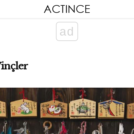
ad
Vinçler