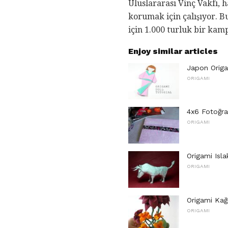
Uluslararası Vinç Vakfı, 
korumak için çalışıyor. 
için 1.000 turluk bir kam
Enjoy similar articles
Japon Origa
ORIGAMI
4x6 Fotoğraf
ORIGAMI
Origami Isl
ORIGAMI
Origami Kağı
ORIGAMI