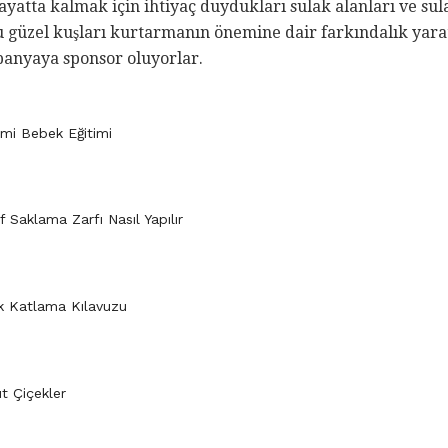
hayatta kalmak için ihtiyaç duydukları sulak alanları ve sul
Bu güzel kuşları kurtarmanın önemine dair farkındalık ya
panyaya sponsor oluyorlar.
mi Bebek Eğitimi
 Saklama Zarfı Nasıl Yapılır
ak Katlama Kılavuzu
t Çiçekler