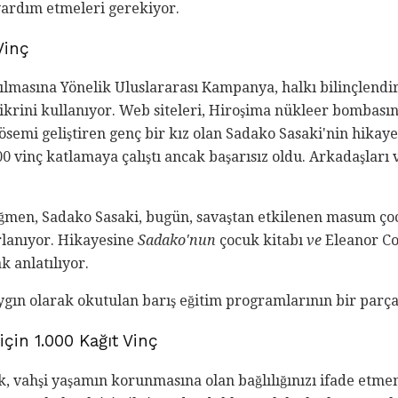
yardım etmeleri gerekiyor.
Vinç
rılmasına Yönelik Uluslararası Kampanya, halkı bilinçlen
 fikrini kullanıyor. Web siteleri, Hiroşima nükleer bomba
semi geliştiren genç bir kız olan Sadako Sasaki'nin hikaye
 vinç katlamaya çalıştı ancak başarısız oldu. Arkadaşları v
ağmen, Sadako Sasaki, bugün, savaştan etkilenen masum ç
rlanıyor. Hikayesine
Sadako'nun
çocuk kitabı
ve
Eleanor Co
k anlatılıyor.
ygın olarak okutulan barış eğitim programlarının bir parça
çin 1.000 Kağıt Vinç
, vahşi yaşamın korunmasına olan bağlılığınızı ifade etmeni