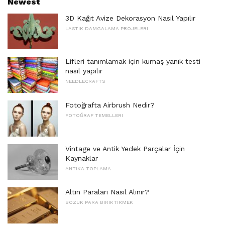
Newest
3D Kağıt Avize Dekorasyon Nasıl Yapılır
LASTIK DAMGALAMA PROJELERI
Lifleri tanımlamak için kumaş yanık testi
nasıl yapılır
NEEDLECRAFTS
Fotoğrafta Airbrush Nedir?
FOTOĞRAF TEMELLERI
Vintage ve Antik Yedek Parçalar İçin
Kaynaklar
ANTIKA TOPLAMA
Altın Paraları Nasıl Alınır?
BOZUK PARA BIRIKTIRMEK