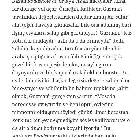
Bazen
Roadshow'da
ortaya çıkan hikayeler tuhaf
bir dönüşe yol açar. Örneğin, Kathleen Guzman
tarafından değerlendirilen doldurulmuş bir sülün
alın (eğer havaya çıkmasalar bile ona adanmış bazı
ilginç eşyalara sahip gibi görünüyor). Guzman, "Kuş
kötü durumdaydı - aslında o da erimeydi," dedi.
Sahibin kayınbiraderi tarafından yönetilen bir
araba çarptığında kuşun öldüğünü öğrenir. Çok
güzel bir kuşun peşinden koşmasıyla gurur
duyuyordu ve bir kupa olarak doldurulmuştu. Bu,
evde daha iyi bir başka değersiz değere sahip olan
bir eşyaydı ve sahibinin bu habere tepkisine şahit
olmak, Guzman'ı gerçekten şaşırttı. “Masada
neredeyse ovuşturdu ve beni öptü, öylesine
minnettar olduğunu söyledi çünkü şimdi kocasına
korkunç bir şey değmediğini söyleyebiliyordu ve o
da ait olduğu bodruma koyabiliyordu.” Bu,
Antiques Roadshow
etkinliklerinde her türlü