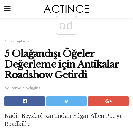
ad
Antika toplama
5 Olağandışı Öğeler
Değerleme için Antikalar
Roadshow Getirdi
by Pamela Wiggins
Nadir Beyzbol Kartından Edgar Allen Poe'ye
Roadkill'e