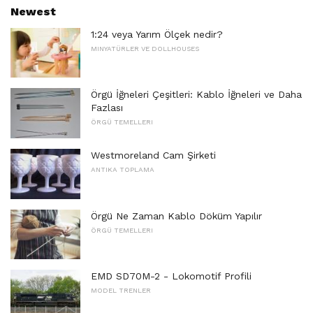
Newest
1:24 veya Yarım Ölçek nedir?
MINYATÜRLER VE DOLLHOUSES
Örgü İğneleri Çeşitleri: Kablo İğneleri ve Daha
Fazlası
ÖRGÜ TEMELLERI
Westmoreland Cam Şirketi
ANTIKA TOPLAMA
Örgü Ne Zaman Kablo Döküm Yapılır
ÖRGÜ TEMELLERI
EMD SD70M-2 - Lokomotif Profili
MODEL TRENLER