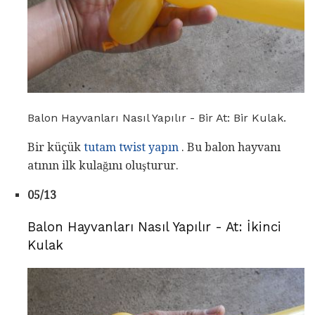
Balon Hayvanları Nasıl Yapılır - Bir At: Bir Kulak.
Bir küçük
tutam twist yapın
. Bu balon hayvanı
atının ilk kulağını oluşturur.
05/13
Balon Hayvanları Nasıl Yapılır - At: İkinci
Kulak