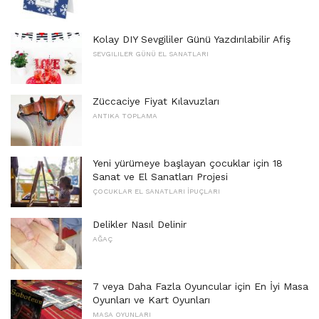
Kolay DIY Sevgililer Günü Yazdırılabilir Afiş
SEVGILILER GÜNÜ EL SANATLARI
Züccaciye Fiyat Kılavuzları
ANTIKA TOPLAMA
Yeni yürümeye başlayan çocuklar için 18
Sanat ve El Sanatları Projesi
ÇOCUKLAR EL SANATLARI İPUÇLARI
Delikler Nasıl Delinir
AĞAÇ
7 veya Daha Fazla Oyuncular için En İyi Masa
Oyunları ve Kart Oyunları
MASA OYUNLARI