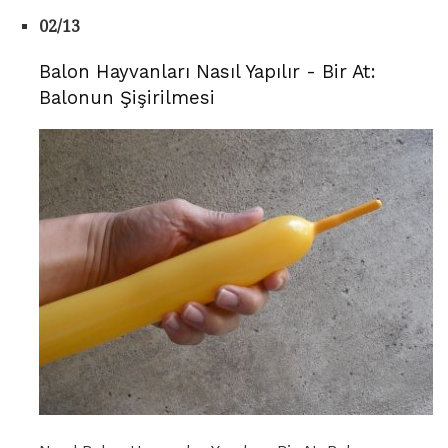
02/13
Balon Hayvanları Nasıl Yapılır - Bir At:
Balonun Şişirilmesi