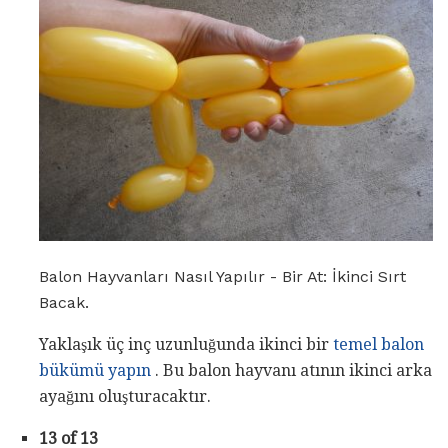
Balon Hayvanları Nasıl Yapılır - Bir At: İkinci Sırt
Bacak.
Yaklaşık üç inç uzunluğunda ikinci bir
temel balon
bükümü yapın
. Bu balon hayvanı atının ikinci arka
ayağını oluşturacaktır.
13 of 13