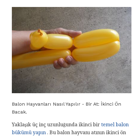
Balon Hayvanları Nasıl Yapılır - Bir At: İkinci Ön
Bacak.
Yaklaşık üç inç uzunluğunda ikinci bir
temel balon
bükümü yapın
. Bu balon hayvanı atının ikinci ön