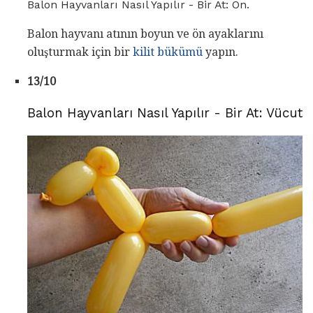
Balon Hayvanları Nasıl Yapılır - Bir At: Ön.
Balon hayvanı atının boyun ve ön ayaklarını
oluşturmak için bir
kilit bükümü
yapın.
13/10
Balon Hayvanları Nasıl Yapılır - Bir At: Vücut