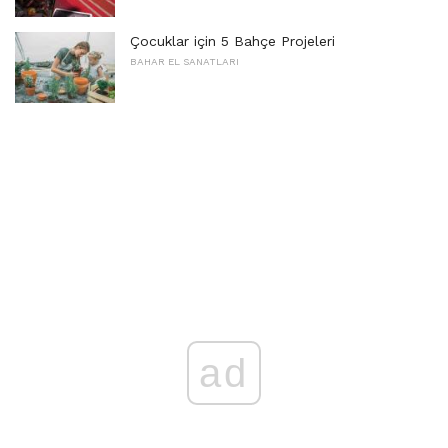
Çocuklar için 5 Bahçe Projeleri
BAHAR EL SANATLARI
ad