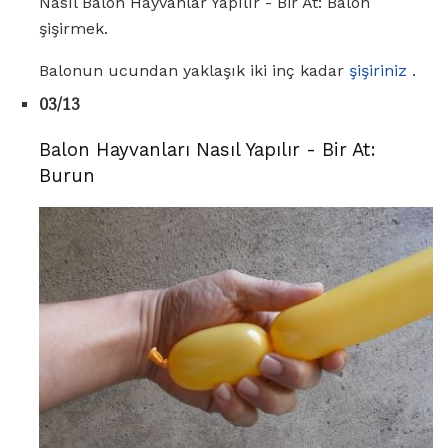
Nasıl Balon Hayvanlar Yapılır - Bir At: Balon
şişirmek.
Balonun ucundan yaklaşık iki inç kadar
şişiriniz
.
03/13
Balon Hayvanları Nasıl Yapılır - Bir At:
Burun