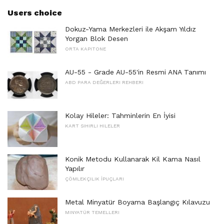
Users choice
Dokuz-Yama Merkezleri ile Akşam Yıldız
Yorgan Blok Desen
ORTA KAPITONE
AU-55 - Grade AU-55'in Resmi ANA Tanımı
ABD PARA DEĞERLERI REHBERI
Kolay Hileler: Tahminlerin En İyisi
KART SIHIRLI HILELER
Konik Metodu Kullanarak Kil Kama Nasıl
Yapılır
ÇÖMLEKÇILIK İPUÇLARI
Metal Minyatür Boyama Başlangıç ​​Kılavuzu
MINYATÜR TEMELLERI