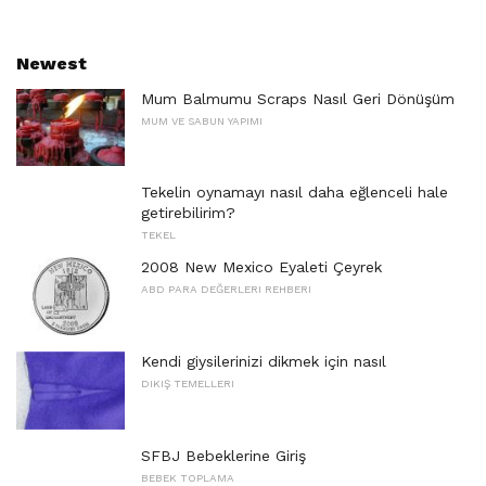
Newest
Mum Balmumu Scraps Nasıl Geri Dönüşüm
MUM VE SABUN YAPIMI
Tekelin oynamayı nasıl daha eğlenceli hale
getirebilirim?
TEKEL
2008 New Mexico Eyaleti Çeyrek
ABD PARA DEĞERLERI REHBERI
Kendi giysilerinizi dikmek için nasıl
DIKIŞ TEMELLERI
SFBJ Bebeklerine Giriş
BEBEK TOPLAMA