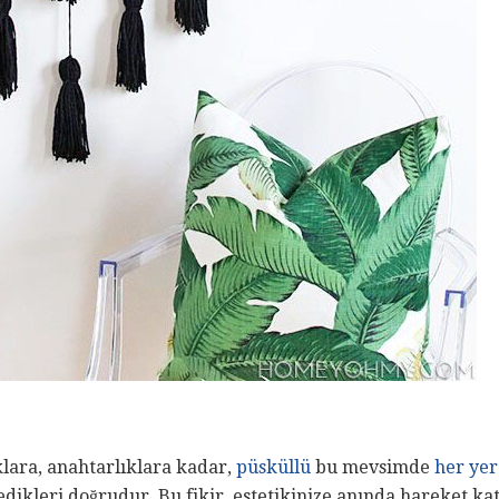
klara, anahtarlıklara kadar,
püsküllü
bu mevsimde
her yer
edikleri doğrudur. Bu fikir, estetikinize anında hareket 