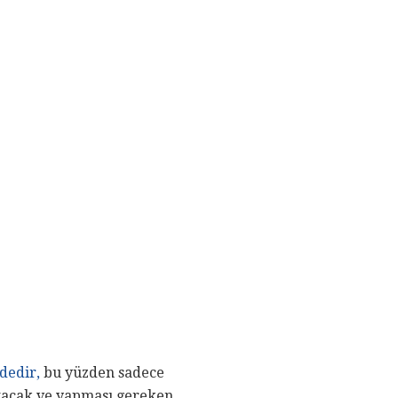
dedir,
bu yüzden sadece
katacak ve yapması gereken