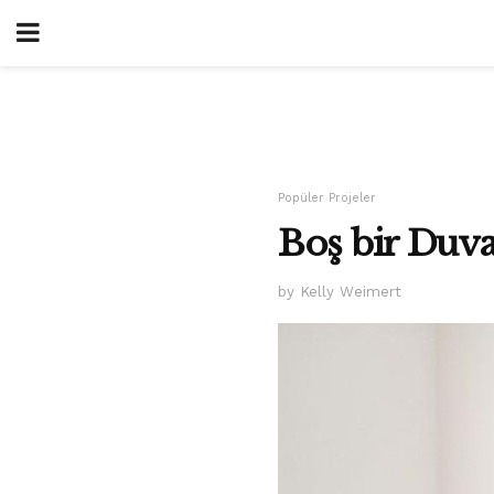
Popüler Projeler
Boş bir Duva
by Kelly Weimert