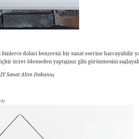
 binlerce doları benzersiz bir sanat eserine harcayabilir ya d
çbir ücret ödemeden yaptığınız gibi görünmesini sağlayabi
DIY Sanat Altın Dokunuş
ılı