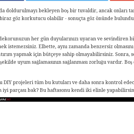
da doldurulmayı bekleyen boş bir tuvaldir, ancak onları ta
biraz göz korkutucu olabilir - sonuçta göz önünde bulund
 dekorunuzun her gün duyularınızı uyaran ve sevindiren bir 
mek istemezsiniz. Elbette, aynı zamanda benzersiz olmasını 
atırım yapmak için bütçeye sahip olmayabilirsiniz. Sonra, se
r şekilde uyum sağlamasının sağlanması zorluğu vardır. Bo
 DIY projeleri tüm bu kutuları ve daha sonra kontrol edec
en iyi parçası bak? Bu haftasonu kendi iki elinle yapabilirsin