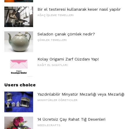
Bir el testeresi kullanarak keser nasıl yapılır
AĞAÇ İŞLEME TEMELLERI
Seladon çanak çömlek nedir?
ÇÖMLEK TEMELLERI
Kolay Origami Zarf Cüzdanı Yap!
KAĞIT EL SANATLARI
Users choice
Yazdırılabilir Minyatür Mezarlığı veya Mezarlığı
MINYATÜRLER ÖĞRETICILER
14 Ücretsiz Çay Rahat Tığ Desenleri
NEEDLECRAFTS