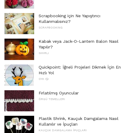
Scrapbooking için Ne Yapıştırıcı
Kullanmalısınız?
SCRAPBOOKING
Kabak veya Jack-O-Lantern Balon Nasıl
Yapılır?
SIHIRLI
Quickpoint: İğneli Projeleri Dikmek İçin En
Hızlı Yol
OYA IŞI
Fırlatılmış Oyuncular
ÖRGÜ TEMELLERI
Plastik Shrink, Kauçuk Damgalama Nasıl
Kullanılır ve İpuçları
KAUÇUK DAMGALAMA İPUÇLARI