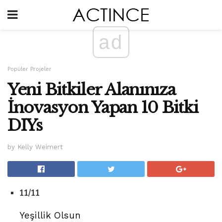
ad
Popüler Projeler
Yeni Bitkiler Alanınıza
İnovasyon Yapan 10 Bitki
DIYs
by Kelly Weimert
11/11
Yeşillik Olsun