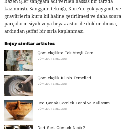
Bazen işler sanggam adı verilen hassas bir tarzda
kazınmıştı. Sanggam tekniği, Kore'de çok yaygındı ve
gravürlerin kuru kil haline getirilmesi ve daha sonra
parçaların siyah veya beyaz astar ile doldurulması,
ardından şeffaf bir sırla kaplanması.
Enjoy similar articles
Çömlekçilikte Tek Ateşli Cam
ÇÖMLEK TEMELLERI
Çömlekçilik Kilinin Temelleri
ÇÖMLEK TEMELLERI
Jeo Çanak Çömlek Tarihi ve Kullanımı
ÇÖMLEK TEMELLERI
Deri-Sert Çömlek Nedir?