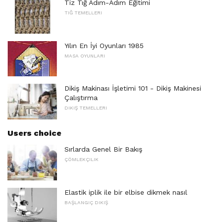
Tiz Tığ Adım-Adım Eğitimi
TIĞ TEMELLERI
Yılın En İyi Oyunları 1985
MASA OYUNLARI
Dikiş Makinası İşletimi 101 - Dikiş Makinesi
Çalıştırma
DIKIŞ TEMELLERI
Users choice
Sırlarda Genel Bir Bakış
ÇÖMLEKÇILIK
Elastik iplik ile bir elbise dikmek nasıl
BAŞLANGIÇ ​​DIKIŞ