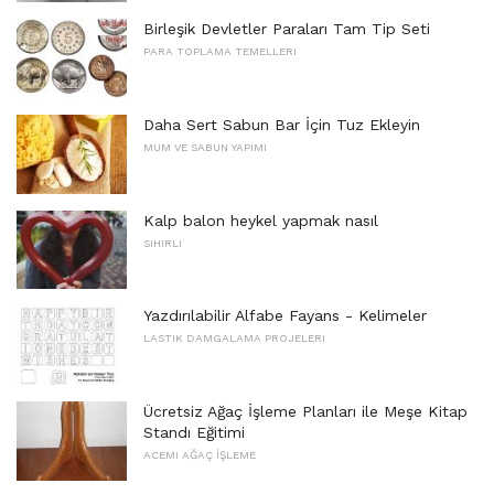
Birleşik Devletler Paraları Tam Tip Seti
PARA TOPLAMA TEMELLERI
Daha Sert Sabun Bar İçin Tuz Ekleyin
MUM VE SABUN YAPIMI
Kalp balon heykel yapmak nasıl
SIHIRLI
Yazdırılabilir Alfabe Fayans - Kelimeler
LASTIK DAMGALAMA PROJELERI
Ücretsiz Ağaç İşleme Planları ile Meşe Kitap
Standı Eğitimi
ACEMI AĞAÇ İŞLEME