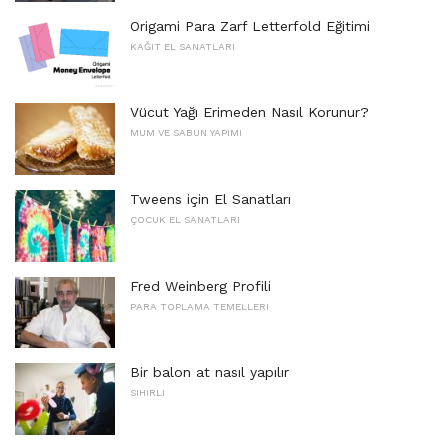
Origami Para Zarf Letterfold Eğitimi
KAĞIT EL SANATLARI
Vücut Yağı Erimeden Nasıl Korunur?
MUM VE SABUN YAPIMI
Tweens için El Sanatları
ÇOCUK EL SANATLARI
Fred Weinberg Profili
PARA TOPLAMA TEMELLERI
Bir balon at nasıl yapılır
SIHIRLI