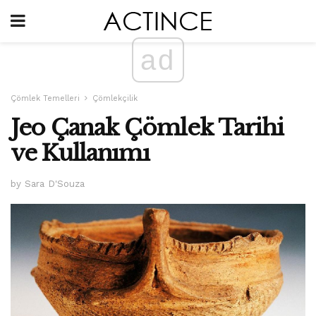
ad
Çömlek Temelleri
Çömlekçilik
Jeo Çanak Çömlek Tarihi
ve Kullanımı
by Sara D'Souza