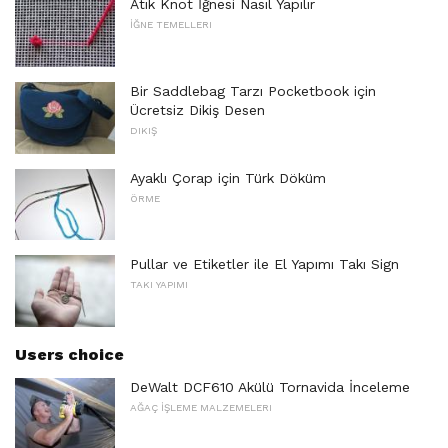
Atık Knot İğnesi Nasıl Yapılır
İĞNE TEMELLERI
Bir Saddlebag Tarzı Pocketbook için
Ücretsiz Dikiş Desen
DIKIŞ
Ayaklı Çorap için Türk Döküm
ÖRME
Pullar ve Etiketler ile El Yapımı Takı Sign
TAKI YAPIMI
Users choice
DeWalt DCF610 Akülü Tornavida İnceleme
AĞAÇ İŞLEME MALZEMELERI