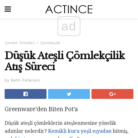
ad
Çömlek Temelleri
Çömlekçilik
Düşük Ateşli Çömlekçilik
Atış Süreci
by Beth Peterson
Greenware'den Biten Pot'a
Düşük ateşli çömleklerin ateşlenmesine yönelik
adımlar nelerdir?
Kemikli
kuru
yeşil eşyadan
bitmiş,