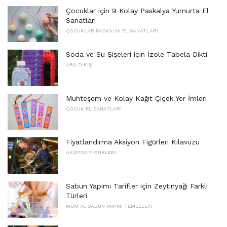
Çocuklar için 9 Kolay Paskalya Yumurta El
Sanatları
ÇOCUKLAR PASKALYA EL SANATLARI
Soda ve Su Şişeleri için İzole Tabela Dikti
ARA DIKIŞ
Muhteşem ve Kolay Kağıt Çiçek Yer İmleri
ÇOCUK EL SANATLARI
Fiyatlandırma Aksiyon Figürleri Kılavuzu
AKSIYON FIGÜRLERI
Sabun Yapımı Tarifler için Zeytinyağı Farklı
Türleri
MUM VE SABUN YAPIMI TEMELLERI