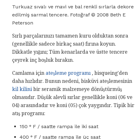
Turkuaz sıvalı ve mavi ve bal renkli sırlarla dekore
edilmiş sarmal tencere. Fotoğraf © 2008 Beth E
Peterson
Sırlı parçalarınızı tamamen kuru olduktan sonra
(genellikle sadece birkaç saat) fırına koyun.
Dikkatle yığını; Tüm kenarlarda ve üstte tencere
çeyrek inç boşluk bırakın.
Camlama için
ateşleme programı
, bisqueing'den
daha hızlıdır. Bunun nedeni, bisküvi ateşlemesinin
kil kilini
bir seramik malzemeye dönüştürmüş
olmasıdır. Düşük alevli sırlar genellikle koni (06 ve
04) arasındadır ve koni (05) çok yaygındır. Tipik bir
atış programı:
150 ° F / saatte rampa ile iki saat
400 ° F / saatte rampa ile üç saat