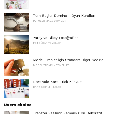
Tüm Beşler Domino - Oyun Kuralları
POPÜLER MASA OYUNLARI
Yatay ve Dikey Fotoğraflar
FOTOĞRAF TEMELLERI
Model Trenler için Standart Ölçer Nedir?
MODEL TRENININ TEMELLERI
Dört Vale Kartı Trick Kılavuzu
KART SIHIRLI HILELER
Users choice
Transfer yazılımı: Zamansız bir Dekoratif