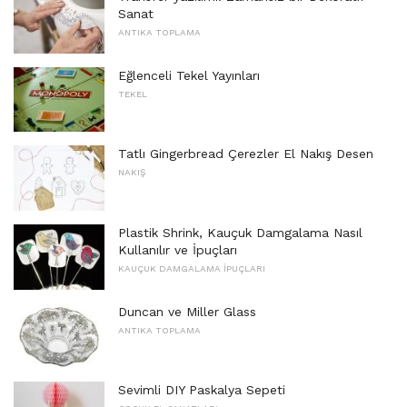
Sanat
ANTIKA TOPLAMA
Eğlenceli Tekel Yayınları
TEKEL
Tatlı Gingerbread Çerezler El Nakış Desen
NAKIŞ
Plastik Shrink, Kauçuk Damgalama Nasıl
Kullanılır ve İpuçları
KAUÇUK DAMGALAMA İPUÇLARI
Duncan ve Miller Glass
ANTIKA TOPLAMA
Sevimli DIY Paskalya Sepeti