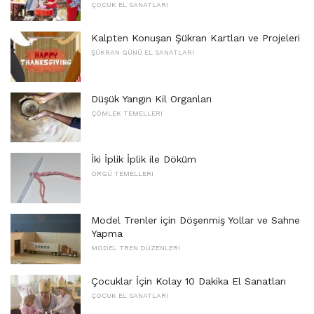
ÇOCUK EL SANATLARI
Kalpten Konuşan Şükran Kartları ve Projeleri
ŞÜKRAN GÜNÜ EL SANATLARI
Düşük Yangın Kil Organları
ÇÖMLEK TEMELLERI
İki İplik İplik ile Döküm
ÖRGÜ TEMELLERI
Model Trenler için Döşenmiş Yollar ve Sahne
Yapma
MODEL TREN DÜZENLERI
Çocuklar İçin Kolay 10 Dakika El Sanatları
ÇOCUK EL SANATLARI