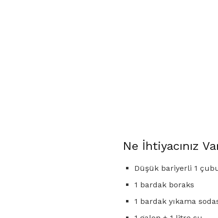
Ne İhtiyacınız Va
Düşük bariyerli 1 çubu
1 bardak boraks
1 bardak yıkama soda
1 galon + 1 litre su