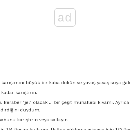
ad
 karışımını büyük bir kaba dökün ve yavaş yavaş suya galo
 kadar karıştırın.
Beraber "jel" olacak ... bir çeşit muhallebi kıvamı. Ayrı
ndirdiğini duydum.
abunu karıştırın veya sallayın.
in 1/4 fincan kullanın. Üstten yükleme yıkayıcı için 1/2 fin