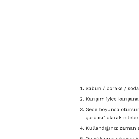
Sabun / boraks / soda
Karışım iyice karışana
Gece boyunca otursun. 
çorbası" olarak nitele
Kullandığınız zaman s
Ön yükleme yıkayıcı iç