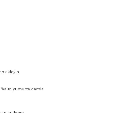
n ekleyin.
ca "kalın yumurta damla
can kullanın.