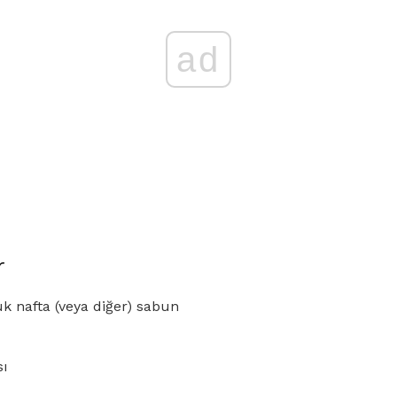
ad
r
k nafta (veya diğer) sabun
sı