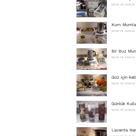
MUM VE SABUN 
Kum Mumlar 
MUM VE SABUN 
Bir Buz Mum
MUM VE SABUN 
Güz için kab
MUM VE SABUN 
Günlük Kull
MUM VE SABUN 
Lavanta Nan