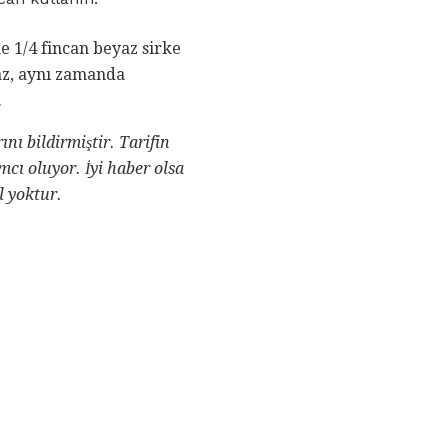
e 1/4 fincan beyaz sirke
az, aynı zamanda
.
nı bildirmiştir.
Tarifin
mcı oluyor.
İyi haber olsa
l yoktur.