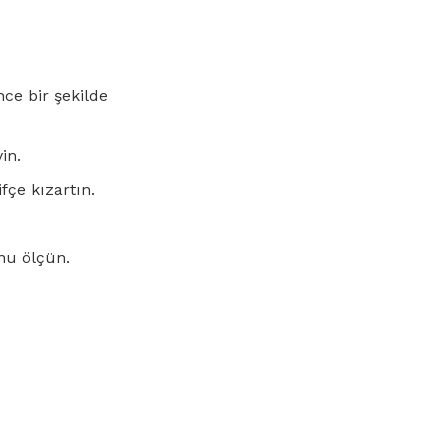
ce bir şekilde
in.
fçe kızartın.
nu ölçün.