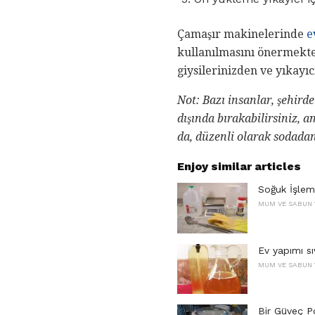
Çamaşır makinelerinde
e
kullanılmasını önermekte
giysilerinizden ve yıkay
Not: Bazı insanlar, şehird
dışında bırakabilirsiniz,
da, düzenli olarak sodada
Enjoy similar articles
Soğuk İşlem
MUM VE SABUN 
Ev yapımı sı
MUM VE SABUN 
Bir Güveç P