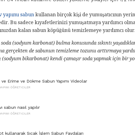
v yapımı sabun
kullanan birçok kişi de yumuşatıcının yerin
dir. Bu sadece kıyafetlerinizi yumuşatmaya yardımcı olm
ıcınızdan kalan sabun köpüğünü temizlemeye yardımcı olur
e soda (sodyum karbonat) bulma konusunda sıkıntı yaşadıkları
 ama gerçekten de sabunun temizleme tozunu arttırmaya yardı
n (sodyum bikarbonat) kendi çamaşır soda yapmak için bir yo
 ve Erime ve Dökme Sabun Yapımı Videolar
YAPIMI ÖĞRETICILER
vı sabun nasıl yapılır
YAPIMI ÖĞRETICILER
ot kullanarak Sıcak İşlem Sabun Faydaları