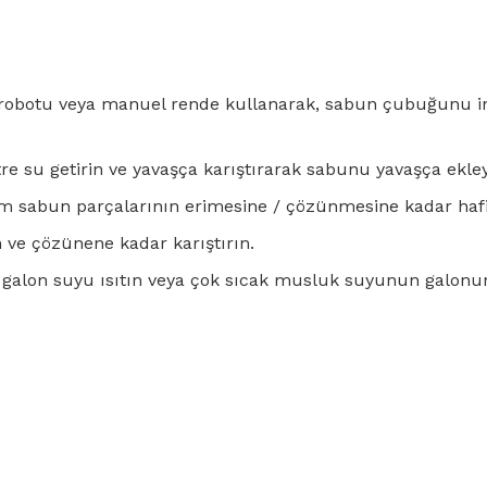
k robotu veya manuel rende kullanarak, sabun çubuğunu in
tre su getirin ve yavaşça karıştırarak sabunu yavaşça ekley
tüm sabun parçalarının erimesine / çözünmesine kadar hafi
 ve çözünene kadar karıştırın.
ir galon suyu ısıtın veya çok sıcak musluk suyunun galonu