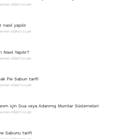
YAPIMI ÖĞRETICILER
nasıl yapılır
YAPIMI ÖĞRETICILER
 Nasıl Yapılır?
YAPIMI ÖĞRETICILER
ak Pie Sabun tarifi
YAPIMI ÖĞRETICILER
anım için Dua veya Adanmış Mumlar Süslemeleri
YAPIMI ÖĞRETICILER
e Sabunu tarifi