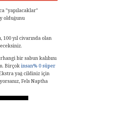
a "yapılacaklar"
ay olduğunu
 100 yıl civarında olan
eceksiniz.
rhangi bir sabun kalıbını
im. Birçok
insan% 0 süper
Ekstra yağ cildiniz için
üyorsanız, Fels Naptha