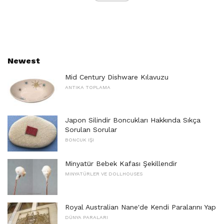
Newest
Mid Century Dishware Kılavuzu
ANTIKA TOPLAMA
Japon Silindir Boncukları Hakkında Sıkça
Sorulan Sorular
BONCUK IŞI
Minyatür Bebek Kafası Şekillendir
MINYATÜRLER VE DOLLHOUSES
Royal Australian Nane'de Kendi Paralarını Yap
DÜNYA PARALARI