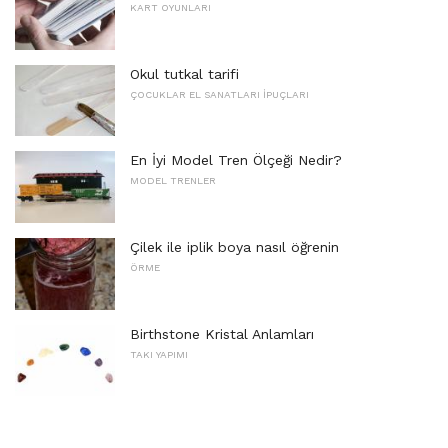
KART OYUNLARI
Okul tutkal tarifi
ÇOCUKLAR EL SANATLARI İPUÇLARI
En İyi Model Tren Ölçeği Nedir?
MODEL TRENLER
Çilek ile iplik boya nasıl öğrenin
ÖRME
Birthstone Kristal Anlamları
TAKI YAPIMI