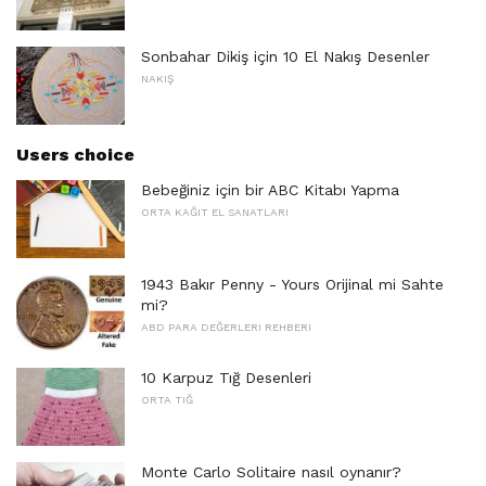
Sonbahar Dikiş için 10 El Nakış Desenler
NAKIŞ
Users choice
Bebeğiniz için bir ABC Kitabı Yapma
ORTA KAĞIT EL SANATLARI
1943 Bakır Penny - Yours Orijinal mi Sahte
mi?
ABD PARA DEĞERLERI REHBERI
10 Karpuz Tığ Desenleri
ORTA TIĞ
Monte Carlo Solitaire nasıl oynanır?