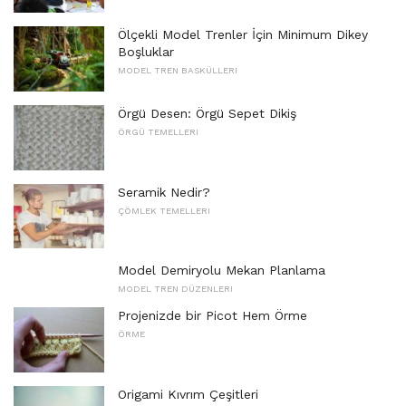
Ölçekli Model Trenler İçin Minimum Dikey
Boşluklar
MODEL TREN BASKÜLLERI
Örgü Desen: Örgü Sepet Dikiş
ÖRGÜ TEMELLERI
Seramik Nedir?
ÇÖMLEK TEMELLERI
Model Demiryolu Mekan Planlama
MODEL TREN DÜZENLERI
Projenizde bir Picot Hem Örme
ÖRME
Origami Kıvrım Çeşitleri