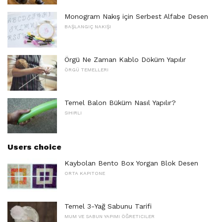
Monogram Nakış için Serbest Alfabe Desen
BAŞLANGIÇ ​​NAKIŞI
Örgü Ne Zaman Kablo Döküm Yapılır
ÖRGÜ TEMELLERI
Temel Balon Büküm Nasıl Yapılır?
SIHIRLI
Users choice
Kaybolan Bento Box Yorgan Blok Desen
ORTA KAPITONE
Temel 3-Yağ Sabunu Tarifi
MUM VE SABUN YAPIMI ÖĞRETICILER