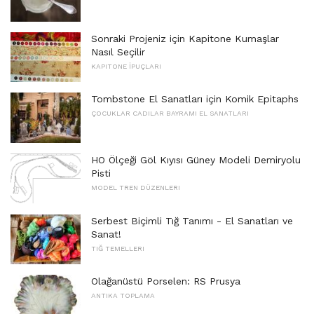
Sonraki Projeniz için Kapitone Kumaşlar
Nasıl Seçilir
KAPITONE İPUÇLARI
Tombstone El Sanatları için Komik Epitaphs
ÇOCUKLAR CADILAR BAYRAMI EL SANATLARI
HO Ölçeği Göl Kıyısı Güney Modeli Demiryolu
Pisti
MODEL TREN DÜZENLERI
Serbest Biçimli Tığ Tanımı - El Sanatları ve
Sanat!
TIĞ TEMELLERI
Olağanüstü Porselen: RS Prusya
ANTIKA TOPLAMA