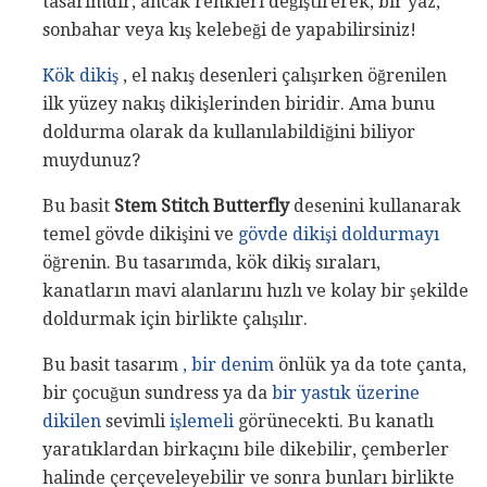
tasarımdır, ancak renkleri değiştirerek, bir yaz,
sonbahar veya kış kelebeği de yapabilirsiniz!
Kök dikiş
, el nakış desenleri çalışırken öğrenilen
ilk yüzey nakış dikişlerinden biridir. Ama bunu
doldurma olarak da kullanılabildiğini biliyor
muydunuz?
Bu basit
Stem Stitch Butterfly
desenini kullanarak
temel gövde dikişini ve
gövde dikişi doldurmayı
öğrenin. Bu tasarımda, kök dikiş sıraları,
kanatların mavi alanlarını hızlı ve kolay bir şekilde
doldurmak için birlikte çalışılır.
Bu basit tasarım
, bir denim
önlük ya da tote çanta,
bir çocuğun sundress ya da
bir yastık üzerine
dikilen
sevimli
işlemeli
görünecekti. Bu kanatlı
yaratıklardan birkaçını bile dikebilir, çemberler
halinde çerçeveleyebilir ve sonra bunları birlikte