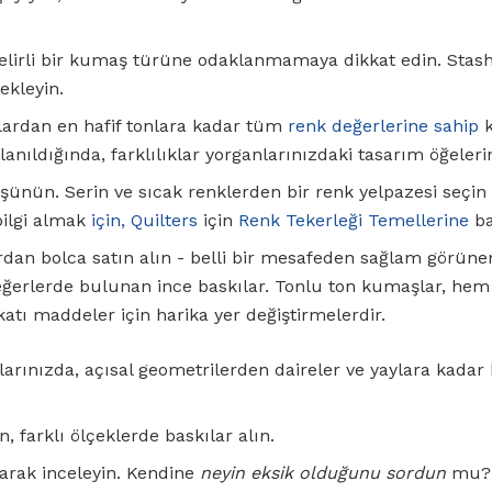
lirli bir kumaş türüne odaklanmamaya dikkat edin. Stash
 ekleyin.
ardan en hafif tonlara kadar tüm
renk değerlerine sahip
k
llanıldığında, farklılıklar yorganlarınızdaki tasarım öğeler
şünün. Serin ve sıcak renklerden bir renk yelpazesi seçin 
bilgi almak
için, Quilters
için
Renk Tekerleği Temellerine
ba
an bolca satın alın - belli bir mesafeden sağlam görünen
değerlerde bulunan ince baskılar. Tonlu ton kumaşlar, he
atı maddeler için harika yer değiştirmelerdir.
arınızda, açısal geometrilerden daireler ve yaylara kadar h
, farklı ölçeklerde baskılar alın.
larak inceleyin. Kendine
neyin eksik olduğunu sordun
mu? 