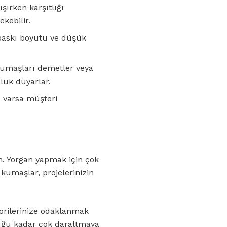
şırken karşıtlığı
kebilir.
 baskı boyutu ve düşük
e kumaşları demetler veya
luk duyarlar.
z varsa müşteri
n. Yorgan yapmak için çok
 kumaşlar, projelerinizin
vorilerinize odaklanmak
duğu kadar çok daraltmaya