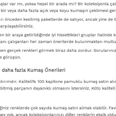
lar var mı, yoksa hepsi bir arada mı? Bir koleksiyonla çalı
 bir veya daha fazla açık veya koyu kumaşın çekilmesi gere
ları önceden kesilmiş paketlerde de satıyor, ancak yine de
arşılaşabilirsiniz.
 bir araya getirildiğinde iyi hissettikleri gruplar halind
anı çalışanları her zaman önerilerde bulunmaktan mutlu
rken gerçek renkleri görmek biraz daha zordur. Sorularını
le görüşün.
n daha fazla Kumaş Önerileri
tırımdır. Kaliteli% 100 kapitone pamuklu kumaş satın alı
itmiş parçanın dayanıklı olmasını istersiniz. Kötü kaliteli
diğiniz renklerde çok sayıda kumaş satın almak olabilir. Fa
şey yok, ancak koleksiyonlarınızı diğer renklerin eksik ol