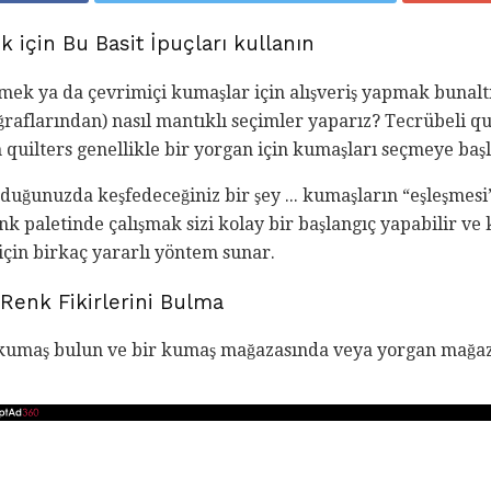
için Bu Basit İpuçları kullanın
ek ya da çevrimiçi kumaşlar için alışveriş yapmak bunaltıc
ğraflarından) nasıl mantıklı seçimler yaparız? Tecrübeli q
n quilters genellikle bir yorgan için kumaşları seçmeye baş
rduğunuzda keşfedeceğiniz bir şey ... kumaşların “eşleşme
nk paletinde çalışmak sizi kolay bir başlangıç ​​yapabilir v
için birkaç yararlı yöntem sunar.
enk Fikirlerini Bulma
r kumaş bulun ve bir kumaş mağazasında veya yorgan mağa