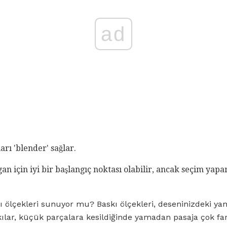
ad
rı 'blender' sağlar.
n için iyi bir başlangıç ​​noktası olabilir, ancak seçim yap
kı ölçekleri sunuyor mu? Baskı ölçekleri, deseninizdeki yama
ılar, küçük parçalara kesildiğinde yamadan pasaja çok fark