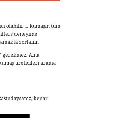
ı olabilir ... kumaşın tüm
uilters deneyime
lamakta zorlanır.
si” gerekmez. Ama
e kumaş üreticileri arama
zasındaysanız, kenar