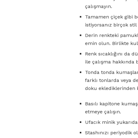
çalışmayın.
Tamamen çiçek gibi be
istiyorsanız birçok stil
Derin renkteki pamukl
emin olun. Birlikte ku
Renk sıcaklığını da dü
ile çalışma hakkında 
Tonda tonda kumaşlard
farklı tonlarda veya 
doku eklediklerinden k
Basılı kapitone kumaşl
etmeye çalışın.
Ufacık minik yukarıdan
Stashınızı periyodik o