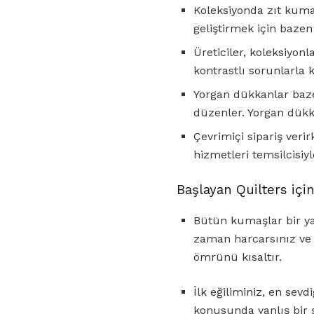
Koleksiyonda zıt kumaş
geliştirmek için bazen
Üreticiler, koleksiyon
kontrastlı sorunlarla k
Yorgan dükkanlar bazen
düzenler. Yorgan dükk
Çevrimiçi sipariş veri
hizmetleri temsilcisiy
Başlayan Quilters içi
Bütün kumaşlar bir ya
zaman harcarsınız ve b
ömrünü kısaltır.
İlk eğiliminiz, en sev
konusunda yanlış bir 