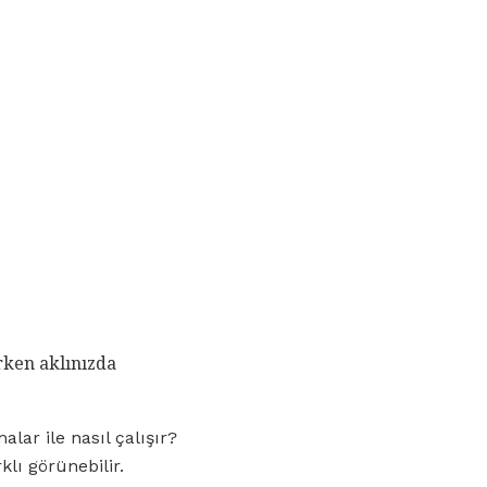
arken aklınızda
lar ile nasıl çalışır?
lı görünebilir.