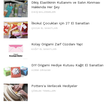
Dikiş Elastikinin Kullanımı ve Satın Alınması
Hakkında Her Şey
DIKIŞ MALZEMELERI
İlkokul Çocukları için 27 El Sanatları
ÇOCUK EL SANATLARI
Kolay Origami Zarf Cüzdanı Yap!
KAĞIT EL SANATLARI
DIY Origami Hediye Kutusu Kağıt El Sanatları
ACEMI ORIGAMI
Potters'a Verilecek Hediyeler
ÇÖMLEK TEMELLERI