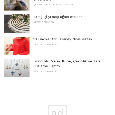
ÇOCUKLAR NOEL EL SANATLARI
10 tığ işi yılbaşı ağacı etekler
NEEDLECRAFTS
10 Dakika DIY: Sparkly Noel Kazak
NOEL EL SANATLARI
Boncuklu Melek Küpe, Çekicilik ve Tatil
Süsleme Eğitimi
NOEL EL SANATLARI
ad