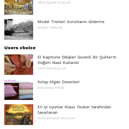
AĞAÇ İŞLEME İPUÇLARI
Model Trenleri Sorunlarını Giderme
MODEL TRENLER
Users choice
El Kapitone Dikişleri Güvenli Bir Quilter'ın
Düğüm Nasıl Kullanılır
KAPITONE İPUÇLARI
Kolay Afgan Desenleri
BAŞLANGIÇ ​​TIĞ IŞI
En iyi oyunlar Klaus Teuber tarafından
tasarlanan
POPÜLER MASA OYUNLARI