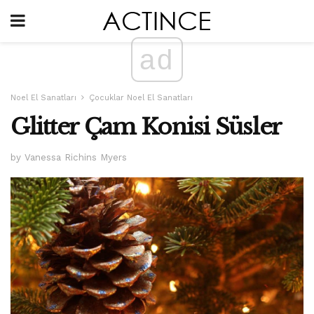
ad
Noel El Sanatları
Çocuklar Noel El Sanatları
Glitter Çam Konisi Süsler
by Vanessa Richins Myers