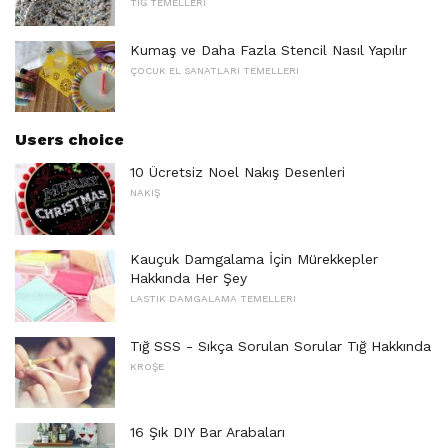
TIĞ TEMELLERI
Kumaş ve Daha Fazla Stencil Nasıl Yapılır
ÇOCUK EL SANATLARI TEMELLERI
Users choice
10 Ücretsiz Noel Nakış Desenleri
NAKIŞ
Kauçuk Damgalama İçin Mürekkepler
Hakkında Her Şey
LASTIK DAMGALAMA TEMELLERI
Tığ SSS - Sıkça Sorulan Sorular Tığ Hakkında
KROŞE
16 Şık DIY Bar Arabaları