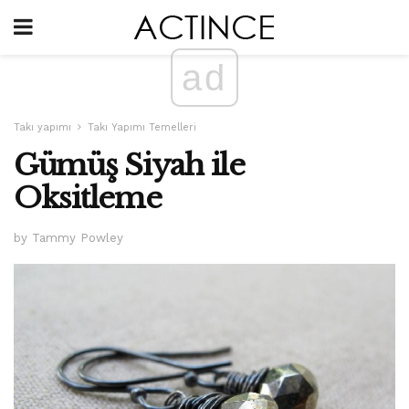
ad
Takı yapımı
Takı Yapımı Temelleri
Gümüş Siyah ile
Oksitleme
by Tammy Powley