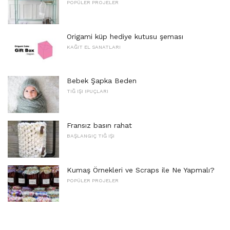
POPÜLER PROJELER
Origami küp hediye kutusu şeması
KAĞIT EL SANATLARI
Bebek Şapka Beden
TIĞ IŞI IPUÇLARI
Fransız basın rahat
BAŞLANGIÇ ​​TIĞ IŞI
Kumaş Örnekleri ve Scraps ile Ne Yapmalı?
POPÜLER PROJELER