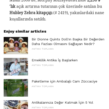
Nisan 2008'de, Morphy Müzayedelerinde
2,250 $
'lık
açık artırma tutarının çok üzerinde satılan bu
Hubley Zebra kitapçığı
(# 2419), yakınlardaki nane
koşullarında satıldı.
Enjoy similar articles
Bir Dionne Quints Doll'ın Başka Bir Değerden
Daha Fazlası Olmasını Sağlayan Nedir?
ANTIKA TOPLAMA
Emeklilik Antika İş Başlarken
ANTIKA TOPLAMA
Paketleme için Ambalajlı Cam Züccaciye
ANTIKA TOPLAMA
Antikalarınıza Değer Katmak İçin 5 Yol
ANTIKA TOPLAMA