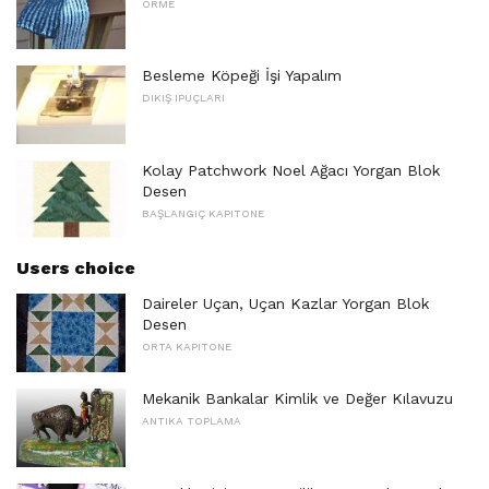
ÖRME
Besleme Köpeği İşi Yapalım
DIKIŞ IPUÇLARI
Kolay Patchwork Noel Ağacı Yorgan Blok
Desen
BAŞLANGIÇ ​​KAPITONE
Users choice
Daireler Uçan, Uçan Kazlar Yorgan Blok
Desen
ORTA KAPITONE
Mekanik Bankalar Kimlik ve Değer Kılavuzu
ANTIKA TOPLAMA