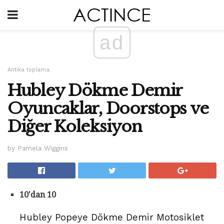
ad
Antika toplama
Hubley Dökme Demir
Oyuncaklar, Doorstops ve
Diğer Koleksiyon
by Pamela Wiggins
10'dan 10
Hubley Popeye Dökme Demir Motosiklet