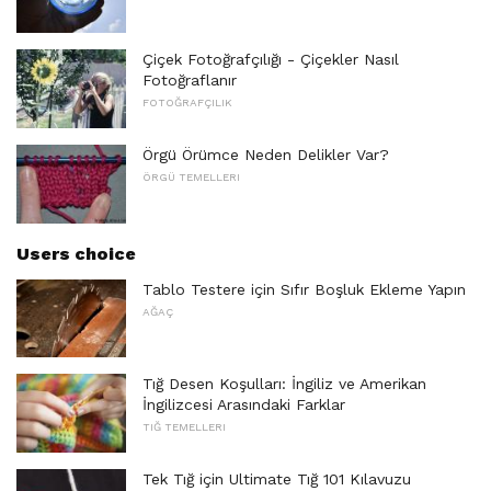
Çiçek Fotoğrafçılığı - Çiçekler Nasıl
Fotoğraflanır
FOTOĞRAFÇILIK
Örgü Örümce Neden Delikler Var?
ÖRGÜ TEMELLERI
Users choice
Tablo Testere için Sıfır Boşluk Ekleme Yapın
AĞAÇ
Tığ Desen Koşulları: İngiliz ve Amerikan
İngilizcesi Arasındaki Farklar
TIĞ TEMELLERI
Tek Tığ için Ultimate Tığ 101 Kılavuzu