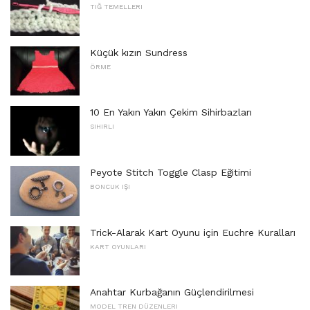
TIĞ TEMELLERI
Küçük kızın Sundress
ÖRME
10 En Yakın Yakın Çekim Sihirbazları
SIHIRLI
Peyote Stitch Toggle Clasp Eğitimi
BONCUK IŞI
Trick-Alarak Kart Oyunu için Euchre Kuralları
KART OYUNLARI
Anahtar Kurbağanın Güçlendirilmesi
MODEL TREN DÜZENLERI