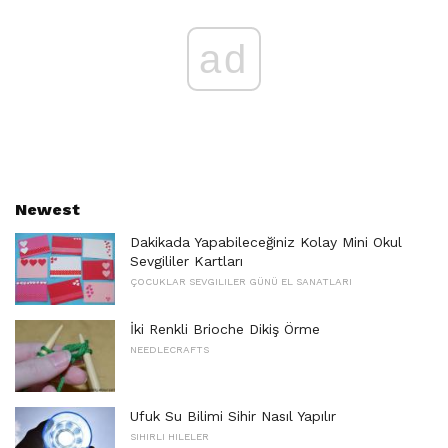
ad
Newest
Dakikada Yapabileceğiniz Kolay Mini Okul
Sevgililer Kartları
ÇOCUKLAR SEVGILILER GÜNÜ EL SANATLARI
İki Renkli Brioche Dikiş Örme
NEEDLECRAFTS
Ufuk Su Bilimi Sihir Nasıl Yapılır
SIHIRLI HILELER