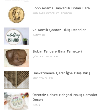
John Adams Başkanlık Doları Para
ABD PARA DEĞERLERI REHBERI
25 Komik Çapraz Dikiş Desenleri
KANAVIÇE
Bobin Tencere Bina Temelleri
ÇÖMLEK TEMELLERI
Basketweave Çadır İğne Dikiş Dikiş
İĞNE TEMELLERI
Ücretsiz Sebze Bahçesi Nakış Sampler
Desen
NAKIŞ