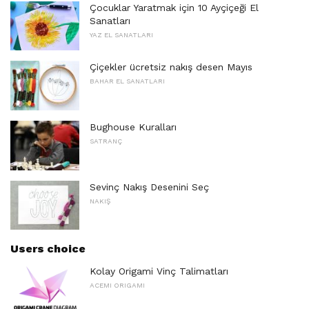
Çocuklar Yaratmak için 10 Ayçiçeği El
Sanatları
YAZ EL SANATLARI
Çiçekler ücretsiz nakış desen Mayıs
BAHAR EL SANATLARI
Bughouse Kuralları
SATRANÇ
Sevinç Nakış Desenini Seç
NAKIŞ
Users choice
Kolay Origami Vinç Talimatları
ACEMI ORIGAMI