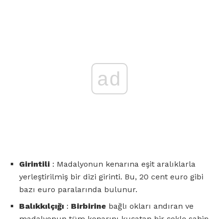
ad
Girintili
: Madalyonun kenarına eşit aralıklarla
yerleştirilmiş bir dizi girinti. Bu, 20 cent euro gibi
bazı euro paralarında bulunur.
Balıkkılçığı
:
Birbirine
bağlı okları andıran ve
madalyonun tüm kenarını kuşatan bir şekle sahip