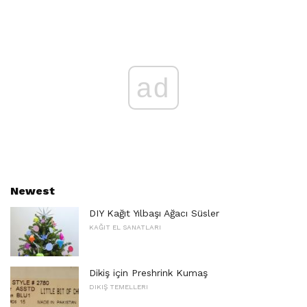
ad
Newest
DIY Kağıt Yılbaşı Ağacı Süsler
KAĞIT EL SANATLARI
Dikiş için Preshrink Kumaş
DIKIŞ TEMELLERI