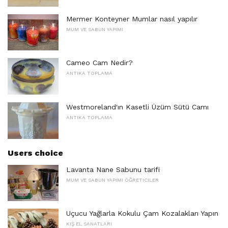
Mermer Konteyner Mumlar nasıl yapılır
MUM VE SABUN YAPIMI
Cameo Cam Nedir?
ANTIKA TOPLAMA
Westmoreland'ın Kasetli Üzüm Sütü Camı
ANTIKA TOPLAMA
Users choice
Lavanta Nane Sabunu tarifi
MUM VE SABUN YAPIMI ÖĞRETICILER
Uçucu Yağlarla Kokulu Çam Kozalakları Yapın
KIŞ EL SANATLARI