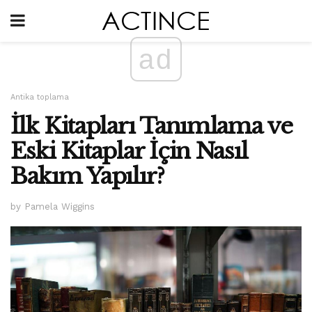
ad
Antika toplama
İlk Kitapları Tanımlama ve
Eski Kitaplar İçin Nasıl
Bakım Yapılır?
by Pamela Wiggins