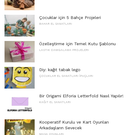
Çocuklar için 5 Bahçe Projeleri
BAHAR EL SANATLARI
Özelleştirme için Temel Kutu Şablonu
LASTIK DAMGALAMA PROJELERI
Diy: kağıt tabak lego
ÇOCUKLAR EL SANATLARI İPUÇLARI
Bir Origami Elforia Letterfold Nasıl Yapılır!
KAĞIT EL SANATLARI
Kooperatif Kurulu ve Kart Oyunları
Arkadaşların Sevecek
MASA OYUNLARI