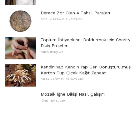
Derece Zor Olan 4 Tahsil Paraları
BOZUK PARA BIRIKTIRMEK
Toplum İhtiyaçlarını Doldurmak için Charity
Dikiş Projeleri
DIKIŞ IPUÇLARI
Kendin Yap Kendin Yap Geri Dönüştürülmüş
Karton Tüp Çiçek Kağıt Zanaat
ORTA KAĞIT EL SANATLARI
Mozaik İğne Dikişi Nasıl Çalışır?
İĞNE TEMELLERI