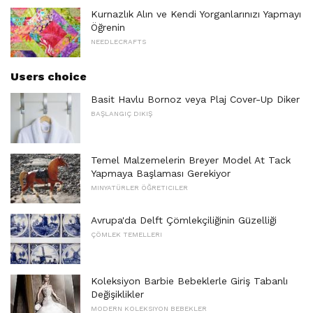
Kurnazlık Alın ve Kendi Yorganlarınızı Yapmayı
Öğrenin
NEEDLECRAFTS
Users choice
Basit Havlu Bornoz veya Plaj Cover-Up Diker
BAŞLANGIÇ ​​DIKIŞ
Temel Malzemelerin Breyer Model At Tack
Yapmaya Başlaması Gerekiyor
MINYATÜRLER ÖĞRETICILER
Avrupa'da Delft Çömlekçiliğinin Güzelliği
ÇÖMLEK TEMELLERI
Koleksiyon Barbie Bebeklerle Giriş Tabanlı
Değişiklikler
MODERN KOLEKSIYON BEBEKLER