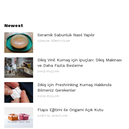
Newest
Seramik Sabunluk Nasıl Yapılır
ÇÖMLEK ÖĞRETICILER
Dikiş Vinil Kumaş için ipuçları: Dikiş Makinası
ve Daha Fazla Besleme
DIKIŞ IPUÇLARI
Dikiş için Preshrinking Kumaş Hakkında
Bilmeniz Gerekenler
DIKIŞ IPUÇLARI
Flaps Eğitimi ile Origami Açık Kutu
KAĞIT EL SANATLARI