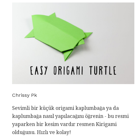
Chrissy Pk
Sevimli bir küçük origami kaplumbağa ya da
kaplumbağa nasıl yapılacağını öğrenin - bu resmi
yaparken bir kesim vardır resmen Kirigami
olduğunu. Hızlı ve kolay!