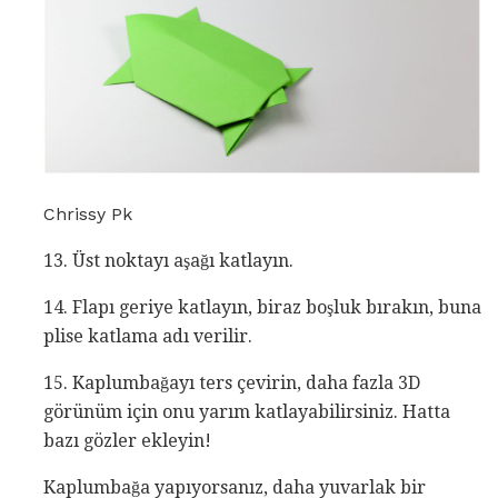
Chrissy Pk
13. Üst noktayı aşağı katlayın.
14. Flapı geriye katlayın, biraz boşluk bırakın, buna
plise katlama adı verilir.
15. Kaplumbağayı ters çevirin, daha fazla 3D
görünüm için onu yarım katlayabilirsiniz. Hatta
bazı gözler ekleyin!
Kaplumbağa yapıyorsanız, daha yuvarlak bir