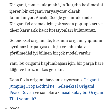
Kirigami, sonuca ulaşmak için 'kağıdın kesilmesini
içeren bir origami varyasyonu' olarak
tanımlanıyor. Ancak, Google görüntülerinde
Kirigami'yi aramak için çok sayıda pop-up kart ve
diğer karmaşık kağıt kreasyonları bulursunuz.
Geleneksel origami'de, kesimin origami yapımının
ayrılmaz bir parçası olduğu ve tabu olarak
görülmediği iyi bilinen birçok model vardır.
Yani, bu origami kaplumbağası için, bir parça kare
kâğıt ve biraz makas gerekir.
Daha fazla origami hayvanı arıyorsanız
Origami
Jumping Frog Eğitimi'ne
,
Geleneksel Origami
Peace Dove'a
ve son olarak,
nasıl kolay bir Origami
Tilki yapmalı?