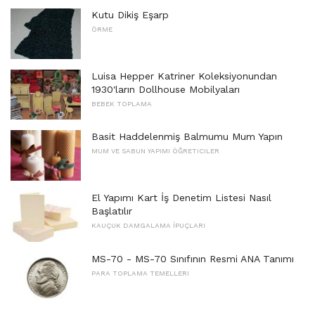
Kutu Dikiş Eşarp
ÖRME
Luisa Hepper Katriner Koleksiyonundan
1930'ların Dollhouse Mobilyaları
BEBEK TOPLAMA
Basit Haddelenmiş Balmumu Mum Yapın
MUM VE SABUN YAPIMI ÖĞRETICILER
El Yapımı Kart İş Denetim Listesi Nasıl
Başlatılır
KAUÇUK DAMGALAMA İPUÇLARI
MS-70 - MS-70 Sınıfının Resmi ANA Tanımı
PARA TOPLAMA TEMELLERI