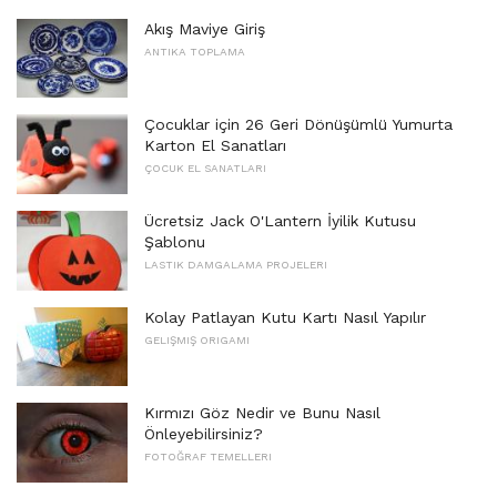
Akış Maviye Giriş
ANTIKA TOPLAMA
Çocuklar için 26 Geri Dönüşümlü Yumurta
Karton El Sanatları
ÇOCUK EL SANATLARI
Ücretsiz Jack O'Lantern İyilik Kutusu
Şablonu
LASTIK DAMGALAMA PROJELERI
Kolay Patlayan Kutu Kartı Nasıl Yapılır
GELIŞMIŞ ORIGAMI
Kırmızı Göz Nedir ve Bunu Nasıl
Önleyebilirsiniz?
FOTOĞRAF TEMELLERI