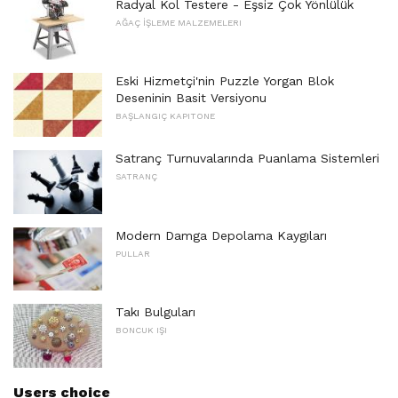
Radyal Kol Testere - Eşsiz Çok Yönlülük
AĞAÇ İŞLEME MALZEMELERI
Eski Hizmetçi'nin Puzzle Yorgan Blok
Deseninin Basit Versiyonu
BAŞLANGIÇ ​​KAPITONE
Satranç Turnuvalarında Puanlama Sistemleri
SATRANÇ
Modern Damga Depolama Kaygıları
PULLAR
Takı Bulguları
BONCUK IŞI
Users choice