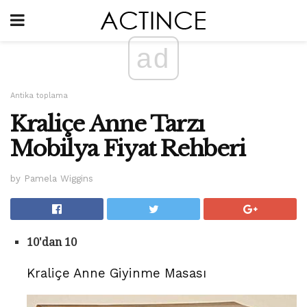
ad
Antika toplama
Kraliçe Anne Tarzı
Mobilya Fiyat Rehberi
by Pamela Wiggins
10'dan 10
Kraliçe Anne Giyinme Masası