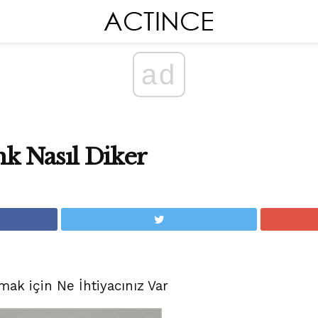
ad
k Nasıl Diker
k için Ne İhtiyacınız Var