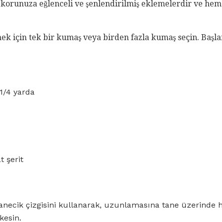
korunuza eğlenceli ve şenlendirilmiş eklemelerdir ve heme
rmek için tek bir kumaş veya birden fazla kumaş seçin. Başla
1/4 yarda
t şerit
anecik çizgisini kullanarak, uzunlamasına tane üzerinde 
kesin.