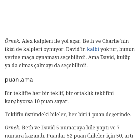
Örnek:
Alex kalpleri ile yol açar. Beth ve Charlie'nin
ikisi de kalpleri oynuyor. David'in
kalbi
yoktur, bunun
yerine maça oynamayı seçebilirdi. Ama David, kulüp
ya da elmas çalmayı da seçebilirdi.
puanlama
Bir teklifte her bir teklif, bir ortaklık teklifini
karşılıyorsa 10 puan sayar.
Teklifin üstündeki hileler, her biri 1 puan değerinde.
Örnek:
Beth ve David 5 numaraya hile yaptı ve 7
numara kazandı. Puanlar 52 puan (hileler için 50, artı