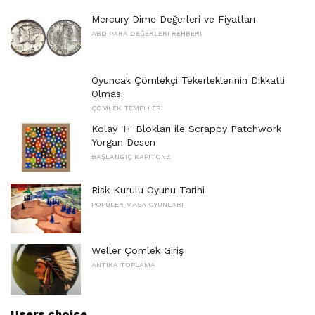
Mercury Dime Değerleri ve Fiyatları
ABD PARA DEĞERLERI REHBERI
Oyuncak Çömlekçi Tekerleklerinin Dikkatli
Olması
ÇÖMLEK TEMELLERI
Kolay 'H' Blokları ile Scrappy Patchwork
Yorgan Desen
BAŞLANGIÇ ​​KAPITONE
Risk Kurulu Oyunu Tarihi
POPÜLER MASA OYUNLARI
Weller Çömlek Giriş
ANTIKA TOPLAMA
Users choice