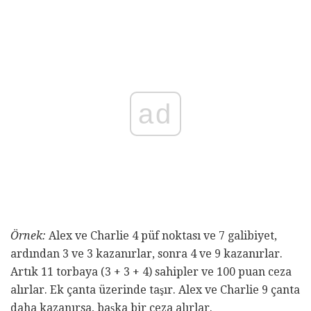
ad
Örnek:
Alex ve Charlie 4 püf noktası ve 7 galibiyet,
ardından 3 ve 3 kazanırlar, sonra 4 ve 9 kazanırlar.
Artık 11 torbaya (3 + 3 + 4) sahipler ve 100 puan ceza
alırlar. Ek çanta üzerinde taşır. Alex ve Charlie 9 çanta
daha kazanırsa, başka bir ceza alırlar.