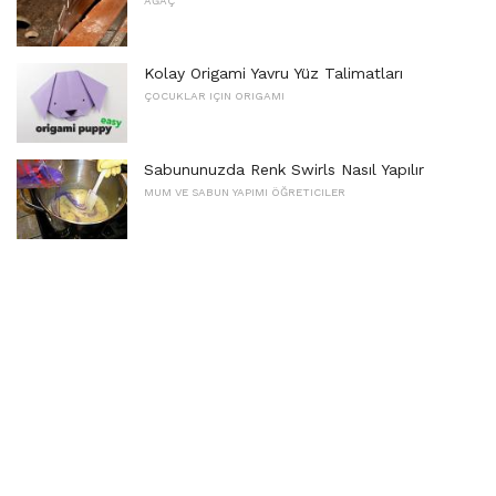
AĞAÇ
Kolay Origami Yavru Yüz Talimatları
ÇOCUKLAR IÇIN ORIGAMI
Sabununuzda Renk Swirls Nasıl Yapılır
MUM VE SABUN YAPIMI ÖĞRETICILER