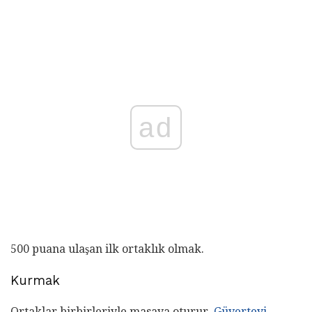
ad
500 puana ulaşan ilk ortaklık olmak.
Kurmak
Ortaklar birbirleriyle masaya oturur.
Güverteyi